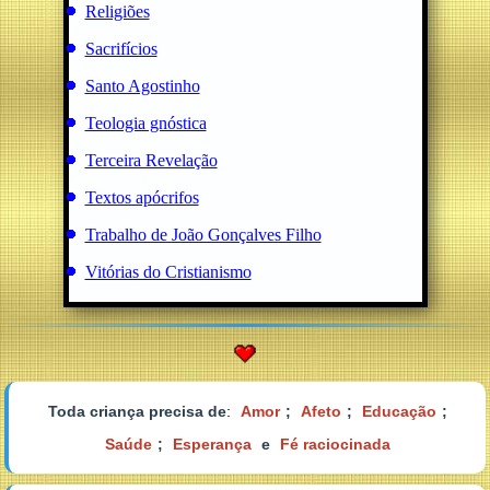
Religiões
Sacrifícios
Santo Agostinho
Teologia gnóstica
Terceira Revelação
Textos apócrifos
Trabalho de João Gonçalves Filho
Vitórias do Cristianismo
Toda criança precisa de
:
Amor
;
Afeto
;
Educação
;
Saúde
;
Esperança
e
Fé raciocinada