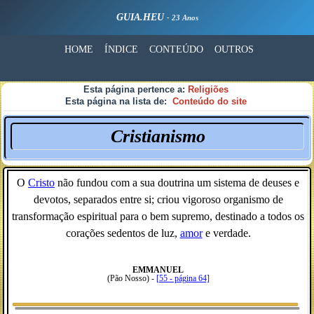
GUIA.HEU
- 23 Anos
HOME
ÍNDICE
CONTEÚDO
OUTROS
Esta página pertence a:
Religiões
Esta página na lista de:
Conteúdo do site
Cristianismo
O
Cristo
não fundou com a sua doutrina um sistema de deuses e
devotos, separados entre si; criou vigoroso organismo de
transformação espiritual para o bem supremo, destinado a todos os
corações sedentos de luz,
amor
e verdade.
EMMANUEL
(Pão Nosso) -
[55 - página 64]