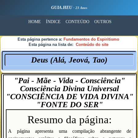
GUIA.HEU
- 23 Anos
HOME
ÍNDICE
CONTEÚDO
OUTROS
Esta página pertence a:
Fundamentos do Espiritismo
Esta página na lista de:
Conteúdo do site
Deus (Alá, Jeová, Tao)
"Pai - Mãe - Vida - Consciência"
Consciência Divina Universal
"CONSCIÊNCIA DE VIDA DIVINA"
"FONTE DO SER"
Resumo da página:
A página apresenta uma compilação abrangente de