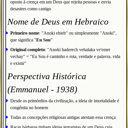
oposto à crença em um Deus que rejeita pessoas e envia
desastres como castigo
Nome de Deus em Hebraico
Primeiro nome
: "Anoki ehieh" ou simplesmente "Anoki",
que significa "
Eu Sou
"
Original completo
: "Anoki haderech vehalaka ve'emet
vechay" = "Eu Sou é caminho e rota, verdade e palavra, vida
e existir"
Perspectiva Histórica
(Emmanuel - 1938)
Desde os primórdios da civilização, a ideia de imortalidade é
congênita no homem
Todas as concepções religiosas antigas atestam essa crença
Raças bárbaras tinham ideias terroristas de um Deus cuja