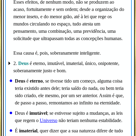
Esses efeitos, de nenhum modo, não se produzem ao
acaso, fortuitamente e sem ordem; desde a organização do
menor inseto, e do menor grão, até à lei que rege os
mundos circulando no espaço, tudo atesta um
pensamento, uma combinação, uma previdência, uma
solicitude que ultrapassam todas as concepções humanas.
Essa causa é, pois, soberanamente inteligente.
2.
Deus
é eterno, imutável, imaterial, único, onipotente,
soberanamente justo e bom.
Deus
é
eterno
, se tivesse tido um começo, alguma coisa
teria existido antes dele; teria saído do nada, ou bem teria
sido criado, ele mesmo, por um ser anterior. Assim é que,
de passo a passo, remontamos ao infinito na eternidade.
Deus é
imutável
; se estivesse sujeito a mudanças, as leis
que regem o
Universo
não teriam nenhuma estabilidade.
É
imaterial
, quer dizer que a sua natureza difere de tudo