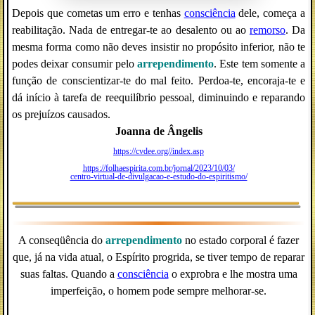
Depois que cometas um erro e tenhas
consciência
dele, começa a
reabilitação. Nada de entregar-te ao desalento ou ao
remorso
. Da
mesma forma como não deves insistir no propósito inferior, não te
podes deixar consumir pelo
arrependimento
. Este tem somente a
função de conscientizar-te do mal feito. Perdoa-te, encoraja-te e
dá início à tarefa de reequilíbrio pessoal, diminuindo e reparando
os prejuízos causados.
Joanna de Ângelis
https://cvdee.org//index.asp
https://folhaespirita.com.br/jornal/2023/10/03/
centro-virtual-de-divulgacao-e-estudo-do-espiritismo/
A conseqüência do
arrependimento
no estado corporal é fazer
que, já na vida atual, o Espírito progrida, se tiver tempo de reparar
suas faltas. Quando a
consciência
o exprobra e lhe mostra uma
imperfeição, o homem pode sempre melhorar-se.