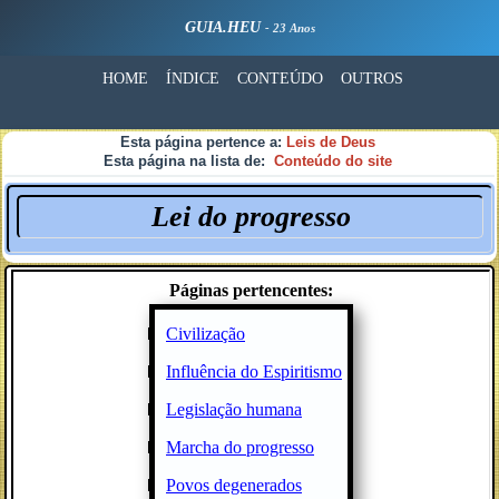
GUIA.HEU
- 23 Anos
HOME
ÍNDICE
CONTEÚDO
OUTROS
Esta página pertence a:
Leis de Deus
Esta página na lista de:
Conteúdo do site
Lei do progresso
Páginas pertencentes:
Civilização
Influência do Espiritismo
Legislação humana
Marcha do progresso
Povos degenerados