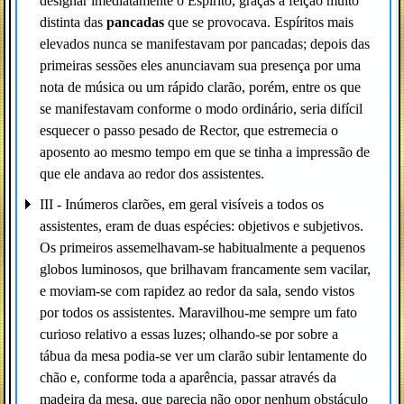
designar imediatamente o Espírito, graças à feição muito
distinta das
pancadas
que se provocava. Espíritos mais
elevados nunca se manifestavam por pancadas; depois das
primeiras sessões eles anunciavam sua presença por uma
nota de música ou um rápido clarão, porém, entre os que
se manifestavam conforme o modo ordinário, seria difícil
esquecer o passo pesado de Rector, que estremecia o
aposento ao mesmo tempo em que se tinha a impressão de
que ele andava ao redor dos assistentes.
III - Inúmeros clarões, em geral visíveis a todos os
assistentes, eram de duas espécies: objetivos e subjetivos.
Os primeiros assemelhavam-se habitualmente a pequenos
globos luminosos, que brilhavam francamente sem vacilar,
e moviam-se com rapidez ao redor da sala, sendo vistos
por todos os assistentes. Maravilhou-me sempre um fato
curioso relativo a essas luzes; olhando-se por sobre a
tábua da mesa podia-se ver um clarão subir lentamente do
chão e, conforme toda a aparência, passar através da
madeira da mesa, que parecia não opor nenhum obstáculo