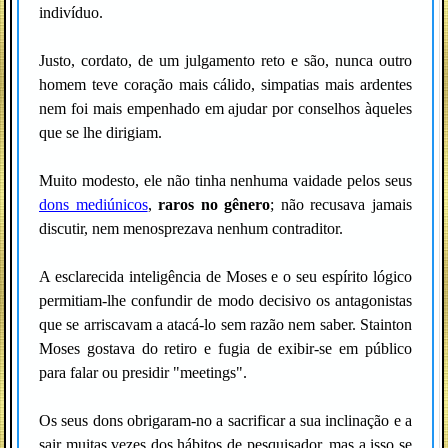
indivíduo.
Justo, cordato, de um julgamento reto e são, nunca outro
homem teve coração mais cálido, simpatias mais ardentes
nem foi mais empenhado em ajudar por conselhos àqueles
que se lhe dirigiam.
Muito modesto, ele não tinha nenhuma vaidade pelos seus
dons mediúnicos
,
raros no gênero
; não recusava jamais
discutir, nem menosprezava nenhum contraditor.
A esclarecida inteligência de Moses e o seu espírito lógico
permitiam-lhe confundir de modo decisivo os antagonistas
que se arriscavam a atacá-lo sem razão nem saber. Stainton
Moses gostava do retiro e fugia de exibir-se em público
para falar ou presidir "meetings".
Os seus dons obrigaram-no a sacrificar a sua inclinação e a
sair muitas vezes dos hábitos de pesquisador, mas a isso se