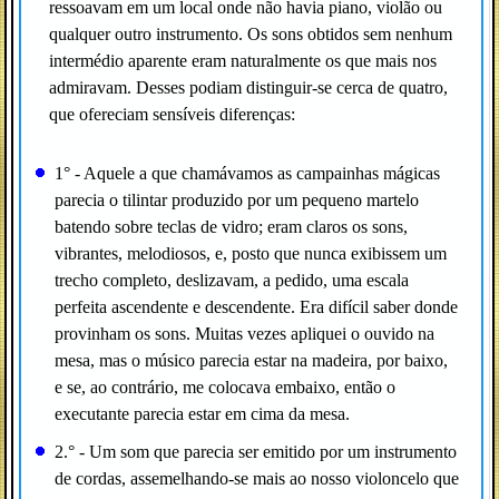
ressoavam em um local onde não havia piano, violão ou
qualquer outro instrumento. Os sons obtidos sem nenhum
intermédio aparente eram naturalmente os que mais nos
admiravam. Desses podiam distinguir-se cerca de quatro,
que ofereciam sensíveis diferenças:
1° - Aquele a que chamávamos as campainhas mágicas
parecia o tilintar produzido por um pequeno martelo
batendo sobre teclas de vidro; eram claros os sons,
vibrantes, melodiosos, e, posto que nunca exibissem um
trecho completo, deslizavam, a pedido, uma escala
perfeita ascendente e descendente. Era difícil saber donde
provinham os sons. Muitas vezes apliquei o ouvido na
mesa, mas o músico parecia estar na madeira, por baixo,
e se, ao contrário, me colocava embaixo, então o
executante parecia estar em cima da mesa.
2.° - Um som que parecia ser emitido por um instrumento
de cordas, assemelhando-se mais ao nosso violoncelo que