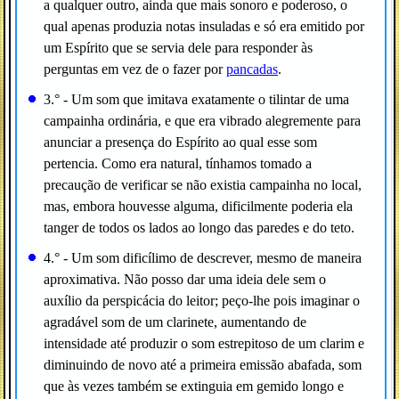
a qualquer outro, ainda que mais sonoro e poderoso, o
qual apenas produzia notas insuladas e só era emitido por
um Espírito que se servia dele para responder às
perguntas em vez de o fazer por
pancadas
.
3.° - Um som que imitava exatamente o tilintar de uma
campainha ordinária, e que era vibrado alegremente para
anunciar a presença do Espírito ao qual esse som
pertencia. Como era natural, tínhamos tomado a
precaução de verificar se não existia campainha no local,
mas, embora houvesse alguma, dificilmente poderia ela
tanger de todos os lados ao longo das paredes e do teto.
4.° - Um som dificílimo de descrever, mesmo de maneira
aproximativa. Não posso dar uma ideia dele sem o
auxílio da perspicácia do leitor; peço-lhe pois imaginar o
agradável som de um clarinete, aumentando de
intensidade até produzir o som estrepitoso de um clarim e
diminuindo de novo até a primeira emissão abafada, som
que às vezes também se extinguia em gemido longo e