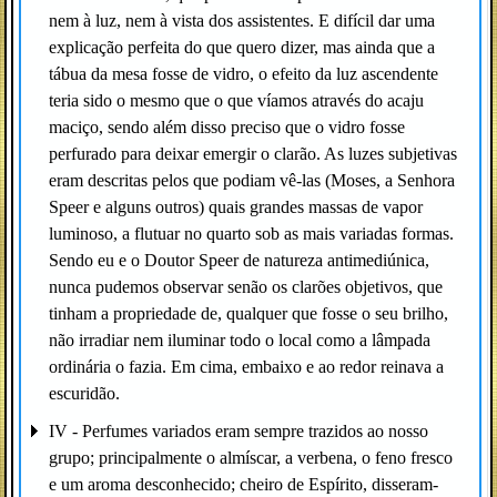
nem à luz, nem à vista dos assistentes. E difícil dar uma
explicação perfeita do que quero dizer, mas ainda que a
tábua da mesa fosse de vidro, o efeito da luz ascendente
teria sido o mesmo que o que víamos através do acaju
maciço, sendo além disso preciso que o vidro fosse
perfurado para deixar emergir o clarão. As luzes subjetivas
eram descritas pelos que podiam vê-las (Moses, a Senhora
Speer e alguns outros) quais grandes massas de vapor
luminoso, a flutuar no quarto sob as mais variadas formas.
Sendo eu e o Doutor Speer de natureza antimediúnica,
nunca pudemos observar senão os clarões objetivos, que
tinham a propriedade de, qualquer que fosse o seu brilho,
não irradiar nem iluminar todo o local como a lâmpada
ordinária o fazia. Em cima, embaixo e ao redor reinava a
escuridão.
IV - Perfumes variados eram sempre trazidos ao nosso
grupo; principalmente o almíscar, a verbena, o feno fresco
e um aroma desconhecido; cheiro de Espírito, disseram-