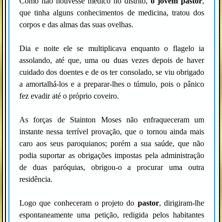
Como não houvesse médico no distrito,
o jovem pastor
,
que tinha alguns conhecimentos de medicina, tratou dos
corpos e das almas das suas ovelhas.
Dia e noite ele se multiplicava enquanto o flagelo ia
assolando, até que, uma ou duas vezes depois de haver
cuidado dos doentes e de os ter consolado, se viu obrigado
a amortalhá-los e a preparar-lhes o túmulo, pois o pânico
fez evadir até o próprio coveiro.
As forças de Stainton Moses não enfraqueceram um
instante nessa terrível provação, que o tornou ainda mais
caro aos seus paroquianos; porém a sua saúde, que não
podia suportar as obrigações impostas pela administração
de duas paróquias, obrigou-o a procurar uma outra
residência.
Logo que conheceram o projeto do
pastor
, dirigiram-lhe
espontaneamente uma petição, redigida pelos habitantes