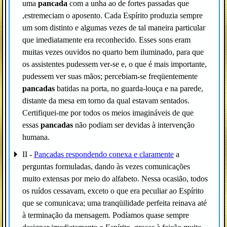
uma
pancada
com a unha ao de fortes passadas que
,estremeciam o aposento. Cada Espírito produzia sempre
um som distinto e algumas vezes de tal maneira particular
que imediatamente era reconhecido. Esses sons eram
muitas vezes ouvidos no quarto bem iluminado, para que
os assistentes pudessem ver-se e, o que é mais importante,
pudessem ver suas mãos; percebiam-se freqüentemente
pancadas
batidas na porta, no guarda-louça e na parede,
distante da mesa em torno da qual estavam sentados.
Certifiquei-me por todos os meios imagináveis de que
essas
pancadas
não podiam ser devidas à intervenção
humana.
II -
Pancadas respondendo conexa e claramente
a
perguntas formuladas, dando às vezes comunicações
muito extensas por meio do alfabeto. Nessa ocasião, todos
os ruídos cessavam, exceto o que era peculiar ao Espírito
que se comunicava; uma tranqüilidade perfeita reinava até
à terminação da mensagem. Podíamos quase sempre