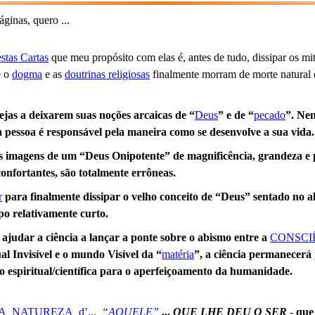
ginas, quero ...
estas Cartas
que meu propósito com elas é, antes de tudo, dissipar os m
e o
dogma
e as
doutrinas religiosas
finalmente morram de morte natura
jas a deixarem suas noções arcaicas de “
Deus
” e de “
pecado
”. Ne
pessoa é responsável pela maneira como se desenvolve a sua vida.
as imagens de um “Deus Onipotente” de magnificência, grandeza e p
onfortantes, são totalmente errôneas.
r
para finalmente dissipar o velho conceito de “Deus” sentado no al
o relativamente curto.
judar a ciência a lançar a ponte sobre o abismo entre a
CONSCI
al Invisível e o mundo Visível da “
matéria
”, a ciência permanecerá p
o espiritual/científica para o aperfeiçoamento da humanidade.
_NATUREZA_d’..._
“AQUELE”
...
QUE LHE DEU O SER
-
que 