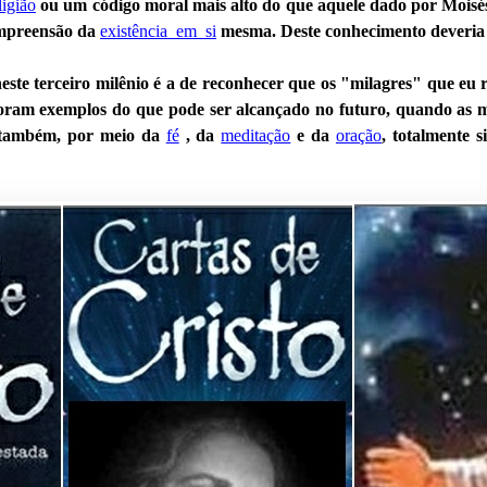
ligião
ou um código moral mais alto do que aquele dado por Moisé
ompreensão da
existência_em_si
mesma. Deste conhecimento deveria 
ste terceiro milênio é a de reconhecer que os "milagres" que eu 
foram exemplos do que pode ser alcançado no futuro, quando as 
m também, por meio da
fé
, da
meditação
e da
oração
, totalmente 