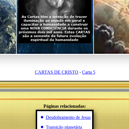
CARTAS DE CRISTO
-
Carta 5
Páginas relacionadas:
Desdobramento de Jesus
Transição planetária