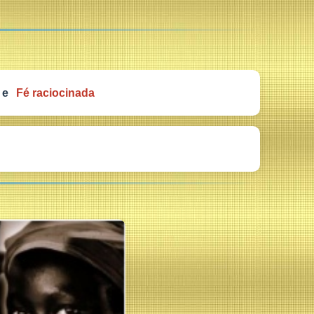
e
Fé raciocinada