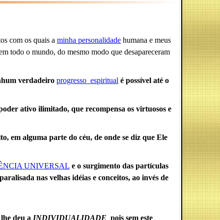
itos com os quais a
minha personalidade
humana e meus
l em todo o mundo, do mesmo modo que desapareceram
nhum verdadeiro
progresso_espiritual
é possível até o
oder ativo ilimitado, que recompensa os virtuosos e
to, em alguma parte do céu, de onde se diz que Ele
ÊNCIA UNIVERSAL
e o surgimento das partículas
aralisada nas velhas idéias e conceitos, ao invés de
lhe deu a
INDIVIDUALIDADE
,
pois sem este