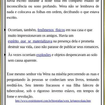
havia escrito durante a noite toda em completo estado de
inconsciência ou sono profundo. Wera não se lembrava de
nada e colocava as folhas em ordem, decifrando o que estava
escrito.
Ocorriam, também,
fenômenos_físicos
em sua casa e que
muito impressionavam os amigos. Havia um
espírito_que_se_materializava
na presença dela e prometia
destruir sua vida, caso não parasse de publicar seus romances.
Às vezes ocorriam
explosões
e objetos despencavam ao solo
sem causa aparente.
Esse mesmo senhor viu Wera na miséria percorrendo as ruas e
perguntando às pessoas se conheciam seus livros, tentando
reeditá-los. Seu intento fracassou e sua filha faleceu de
tuberculose, sob o rigoroso inverno eslavo, em tempos de
fome e revolução.
http://www.espiritismogi.com.br/biografias/wera_krijanowskaia.htm