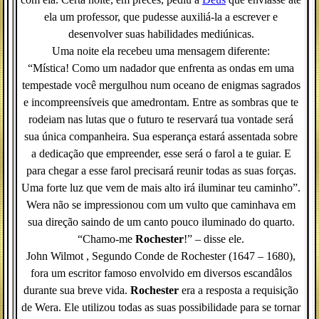
ela um professor, que pudesse auxiliá-la a escrever e
desenvolver suas habilidades mediúnicas.
Uma noite ela recebeu uma mensagem diferente:
“Mística! Como um nadador que enfrenta as ondas em uma
tempestade você mergulhou num oceano de enigmas sagrados
e incompreensíveis que amedrontam. Entre as sombras que te
rodeiam nas lutas que o futuro te reservará tua vontade será
sua única companheira. Sua esperança estará assentada sobre
a dedicação que empreender, esse será o farol a te guiar. E
para chegar a esse farol precisará reunir todas as suas forças.
Uma forte luz que vem de mais alto irá iluminar teu caminho”.
Wera não se impressionou com um vulto que caminhava em
sua direção saindo de um canto pouco iluminado do quarto.
“Chamo-me
Rochester
!” – disse ele.
John Wilmot , Segundo Conde de Rochester (1647 – 1680),
fora um escritor famoso envolvido em diversos escandâlos
durante sua breve vida.
Rochester
era a resposta a requisição
de Wera. Ele utilizou todas as suas possibilidade para se tornar