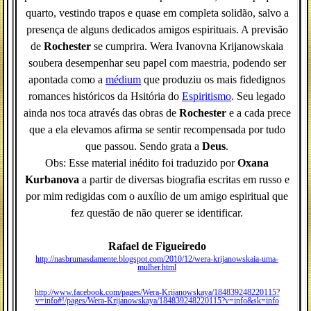
quarto, vestindo trapos e quase em completa solidão, salvo a
presença de alguns dedicados amigos espirituais. A previsão
de
Rochester
se cumprira. Wera Ivanovna Krijanowskaia
soubera desempenhar seu papel com maestria, podendo ser
apontada como a
médium
que produziu os mais fidedignos
romances históricos da Hsitória do
Espiritismo
. Seu legado
ainda nos toca através das obras de
Rochester
e a cada prece
que a ela elevamos afirma se sentir recompensada por tudo
que passou. Sendo grata a
Deus
.
Obs: Esse material inédito foi traduzido por
Oxana
Kurbanova
a partir de diversas biografia escritas em russo e
por mim redigidas com o auxílio de um amigo espiritual que
fez questão de não querer se identificar.
Rafael de Figueiredo
http://nasbrumasdamente.blogspot.com/2010/12/wera-krijanowskaia-uma-
mulher.html
http://www.facebook.com/pages/Wera-Krijanowskaya/184839248220115?
v=info#!/pages/Wera-Krijanowskaya/184839248220115?v=info&sk=info