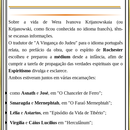
Sobre a vida de Wera Ivanova Krijanowskaia (ou
Krijanowski, como ficou conhecida no idioma francês), têm-
se escassas informações.
O tradutor de "A Vingança do Judeu" para o idioma português
relata, no prefácio da obra, que o espírito de
Rochester
escolheu e preparou a
médium
desde a infância, afim de
cumprir a tarefa de propagação das verdades espirituais que o
Espiritismo
divulga e esclarece.
Ambos estiveram juntos em várias encarnações:
como
Asnath
e
José
, em "O Chanceler de Ferro";
Smaragda
e
Mernephtah
, em "O Faraó Mernephtah";
Lélia
e
Astartos
, em "Episódio da Vida de Tibério";
Virgília
e
Cáius Lucílius
em "Herculânum";