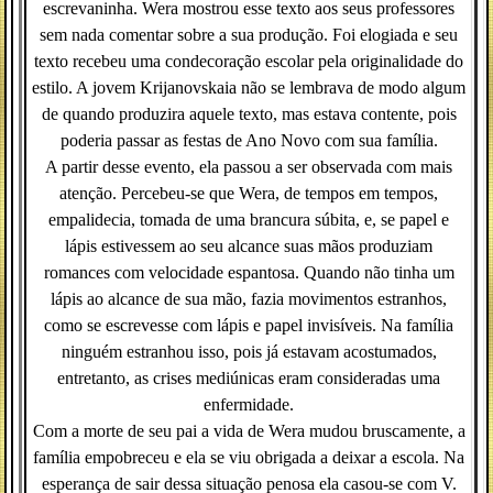
escrevaninha. Wera mostrou esse texto aos seus professores
sem nada comentar sobre a sua produção. Foi elogiada e seu
texto recebeu uma condecoração escolar pela originalidade do
estilo. A jovem Krijanovskaia não se lembrava de modo algum
de quando produzira aquele texto, mas estava contente, pois
poderia passar as festas de Ano Novo com sua família.
A partir desse evento, ela passou a ser observada com mais
atenção. Percebeu-se que Wera, de tempos em tempos,
empalidecia, tomada de uma brancura súbita, e, se papel e
lápis estivessem ao seu alcance suas mãos produziam
romances com velocidade espantosa. Quando não tinha um
lápis ao alcance de sua mão, fazia movimentos estranhos,
como se escrevesse com lápis e papel invisíveis. Na família
ninguém estranhou isso, pois já estavam acostumados,
entretanto, as crises mediúnicas eram consideradas uma
enfermidade.
Com a morte de seu pai a vida de Wera mudou bruscamente, a
família empobreceu e ela se viu obrigada a deixar a escola. Na
esperança de sair dessa situação penosa ela casou-se com V.