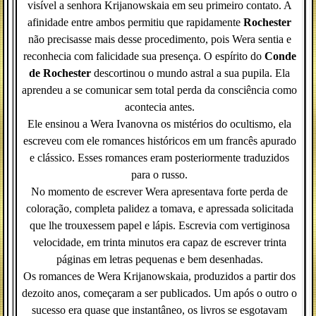
visível a senhora Krijanowskaia em seu primeiro contato. A
afinidade entre ambos permitiu que rapidamente
Rochester
não precisasse mais desse procedimento, pois Wera sentia e
reconhecia com falicidade sua presença. O espírito do
Conde
de Rochester
descortinou o mundo astral a sua pupila. Ela
aprendeu a se comunicar sem total perda da consciência como
acontecia antes.
Ele ensinou a Wera Ivanovna os mistérios do ocultismo, ela
escreveu com ele romances históricos em um francês apurado
e clássico. Esses romances eram posteriormente traduzidos
para o russo.
No momento de escrever Wera apresentava forte perda de
coloração, completa palidez a tomava, e apressada solicitada
que lhe trouxessem papel e lápis. Escrevia com vertiginosa
velocidade, em trinta minutos era capaz de escrever trinta
páginas em letras pequenas e bem desenhadas.
Os romances de Wera Krijanowskaia, produzidos a partir dos
dezoito anos, começaram a ser publicados. Um após o outro o
sucesso era quase que instantâneo, os livros se esgotavam