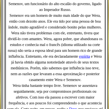
Semenov, um funcionário do alto escalão do governo, ligado
ao Imperador Russo.
Semenov era um homem de muito mais idade do que Wera,
então com dezoito anos. Ele era tido por uma pessoa de boa
índole, muito agradável e considerado bonito pelas mulheres.
Wera não tivera problemas com ele, entretanto, tivera que
dividí-lo com amantes. Wera, agora pobre, que abandonara os
estudos e conhecia mal o francês (idioma utilizado na corte
russa) não seria a esposa ideal para um homem rico de grande
influência. Entretanto, ele era declaradamente
espírita
e Wera
já havia obtido alguma notoriedade através de seus textos
mediúnicos. Porém, não sabemos que influência isso teve,
nem as razões que levaram a essa aproximação e posterior
casamento entre Wera e Semenov.
Wera tinha bastante tempo livre. Semenov se ausentava
seguidamente, seja por compromissos profissionais ou
afetivos. Com isso ela passou a escrever com maior
frequência, e aos poucos foi compreendendo o que acontecia
com ela. Certa noite, em preces, pediu a
Deus
que enviasse até