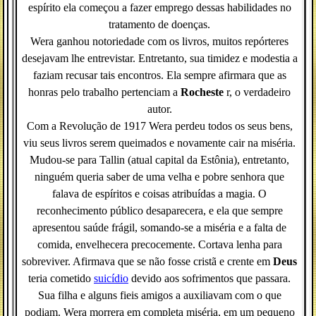
espírito ela começou a fazer emprego dessas habilidades no
tratamento de doenças.
Wera ganhou notoriedade com os livros, muitos repórteres
desejavam lhe entrevistar. Entretanto, sua timidez e modestia a
faziam recusar tais encontros. Ela sempre afirmara que as
honras pelo trabalho pertenciam a
Rocheste
r, o verdadeiro
autor.
Com a Revolução de 1917 Wera perdeu todos os seus bens,
viu seus livros serem queimados e novamente cair na miséria.
Mudou-se para Tallin (atual capital da Estônia), entretanto,
ninguém queria saber de uma velha e pobre senhora que
falava de espíritos e coisas atribuídas a magia. O
reconhecimento público desaparecera, e ela que sempre
apresentou saúde frágil, somando-se a miséria e a falta de
comida, envelhecera precocemente. Cortava lenha para
sobreviver. Afirmava que se não fosse cristã e crente em
Deus
teria cometido
suicídio
devido aos sofrimentos que passara.
Sua filha e alguns fieis amigos a auxiliavam com o que
podiam. Wera morrera em completa miséria, em um pequeno