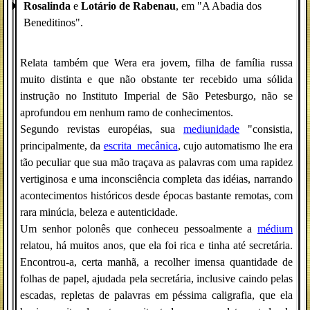
Rosalinda
e
Lotário de Rabenau
, em "A Abadia dos
Beneditinos".
Relata também que Wera era jovem, filha de família russa
muito distinta e que não obstante ter recebido uma sólida
instrução no Instituto Imperial de São Petesburgo, não se
aprofundou em nenhum ramo de conhecimentos.
Segundo revistas européias, sua
mediunidade
"consistia,
principalmente, da
escrita_mecânica
, cujo automatismo lhe era
tão peculiar que sua mão traçava as palavras com uma rapidez
vertiginosa e uma inconsciência completa das idéias, narrando
acontecimentos históricos desde épocas bastante remotas, com
rara minúcia, beleza e autenticidade.
Um senhor polonês que conheceu pessoalmente a
médium
relatou, há muitos anos, que ela foi rica e tinha até secretária.
Encontrou-a, certa manhã, a recolher imensa quantidade de
folhas de papel, ajudada pela secretária, inclusive caindo pelas
escadas, repletas de palavras em péssima caligrafia, que ela