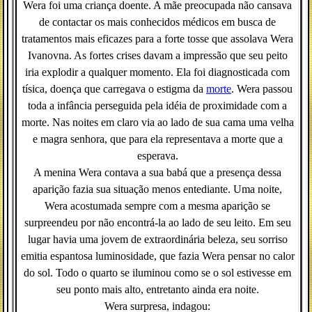
Wera foi uma criança doente. A mãe preocupada não cansava
de contactar os mais conhecidos médicos em busca de
tratamentos mais eficazes para a forte tosse que assolava Wera
Ivanovna. As fortes crises davam a impressão que seu peito
iria explodir a qualquer momento. Ela foi diagnosticada com
tísica, doença que carregava o estigma da
morte
. Wera passou
toda a infância perseguida pela idéia de proximidade com a
morte. Nas noites em claro via ao lado de sua cama uma velha
e magra senhora, que para ela representava a morte que a
esperava.
A menina Wera contava a sua babá que a presença dessa
aparição fazia sua situação menos entediante. Uma noite,
Wera acostumada sempre com a mesma aparição se
surpreendeu por não encontrá-la ao lado de seu leito. Em seu
lugar havia uma jovem de extraordinária beleza, seu sorriso
emitia espantosa luminosidade, que fazia Wera pensar no calor
do sol. Todo o quarto se iluminou como se o sol estivesse em
seu ponto mais alto, entretanto ainda era noite.
Wera surpresa, indagou: