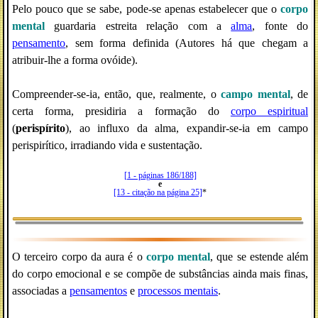
Pelo pouco que se sabe, pode-se apenas estabelecer que o
corpo
mental
guardaria estreita relação com a
alma
, fonte do
pensamento
, sem forma definida (Autores há que chegam a
atribuir-lhe a forma ovóide).
Compreender-se-ia, então, que, realmente, o
campo mental
, de
certa forma, presidiria a formação do
corpo espiritual
(
perispírito
), ao influxo da alma, expandir-se-ia em campo
perispirítico, irradiando vida e sustentação.
[1 - páginas 186/188]
e
[13 - citação na página 25]
*
O terceiro corpo da aura é o
corpo mental
, que se estende além
do corpo emocional e se compõe de substâncias ainda mais finas,
associadas a
pensamentos
e
processos mentais
.