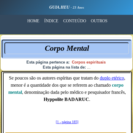
GUIA.HEU
- 23 Anos
HOME
ÍNDICE
CONTEÚDO
OUTROS
Corpo Mental
Esta página pertence a:
Corpos espirituais
Esta página na lista de:
...
Se poucos são os autores espíritas que tratam do
duplo etérico
,
menor é a quantidade dos que se referem ao chamado
corpo
mental
, denominação dada pelo médico e pesquisador francês,
Hyppolite BADARUC
.
[1 - página 185]