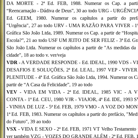
DA MORTE - 2ª Ed. FEB, 1988. Numerar os Cap. a parti
“Reencarnação - Dádiva de Deus”, 30 ao todo URG - URGÊNCIA 
Ed. GEEM, 1980. Numerar os capítulos a partir do prefá­
"Urgência", 27 ao todo URV - UMA RAZÃO PARA VIVER - 1ª
Gráfica São João Ltda, 1989. Numerar os Cap. a partir de “Hospit
Escola?”, 21 ao todo USF UM JEITO DE SER FELIZ - 3ª Ed. Grá
São João Ltda. Numerar os ca­pítulos a partir de "As medidas da 
cidade", 18 ao todo v. ver/veja
VDR -
A VERDADE RESPONDE - Ed. IDEAL, 1990 VDS - V
DESAFIOS E SOLUÇÕES, 2ª Ed. LEAL, 1997 VEP - VIVE
PLENITUDE - 4ª Ed. Gráfica São João Ltda, 1994. Numerar os Ca
partir de “A Casa da Felicidade”, 19 ao todo
VEV
- VIDA EM VIDA - 2ª Ed. IDEAL, 1985 VIC - A 
CONTA - 1ª Ed. CEU, 1980 VJR - VIAJOR, 4ª Ed. IDE, 1993 
- VINHA DE LUZ - 5ª Ed. FEB, 1979 VMO - A VOZ DO MON
1ª Ed. FEB, 1983. Numerar os capítulos a partir do prefácio, "Med
do Futu­ro", 39 ao todo
VSX
- VIDA E SEXO - 2ª Ed. FEB, 1971 VT Velho Testamento v
ver também VZG - VOZES DO GRANDE ALÉM - 2ª Ed. FEB, 