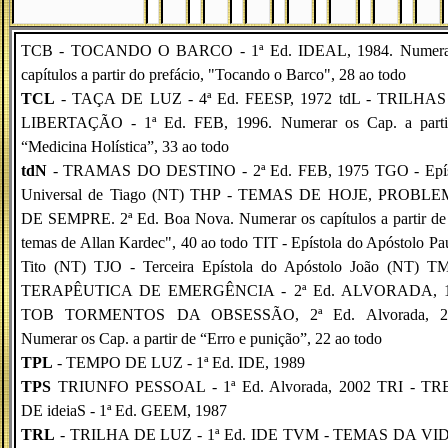
TCB - TOCANDO O BARCO - 1ª Ed. IDEAL, 1984. Numera
capítulos a partir do prefácio, "Tocando o Barco", 28 ao todo
TCL
- TAÇA DE LUZ - 4ª Ed. FEESP, 1972 tdL - TRILHA
LIBERTAÇÃO - 1ª Ed. FEB, 1996. Numerar os Cap. a parti
“Medicina Holística”, 33 ao todo
tdN
- TRAMAS DO DESTINO - 2ª Ed. FEB, 1975 TGO - Epís
Universal de Tiago (NT) THP - TEMAS DE HOJE, PROBL
DE SEMPRE. 2ª Ed. Boa Nova. Nu­me­rar os capítulos a partir d
temas de Allan Kardec", 40 ao todo TIT - Epístola do Apóstolo Pa
Tito (NT) TJO - Terceira Epístola do Apóstolo João (NT) T
TERAPÊUTICA DE EMERGÊNCIA - 2ª Ed. ALVORADA, 
TOB TORMENTOS DA OBSESSÃO, 2ª Ed. Alvorada, 2
Numerar os Cap. a partir de “Erro e punição”, 22 ao todo
TPL
- TEMPO DE LUZ - 1ª Ed. IDE, 1989
TPS
TRIUNFO PESSOAL - 1ª Ed. Alvorada, 2002 TRI - T
DE ideiaS - 1ª Ed. GEEM, 1987
TRL
- TRILHA DE LUZ - 1ª Ed. IDE TVM - TEMAS DA VI