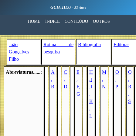
GUIA.HEU
- 23 Anos
HOME
ÍNDICE
CONTEÚDO
OUTROS
João
Rotina de
Bibliografia
Editoras
Gonçalves
pesquisa
Filho
Abreviaturas......:
A
C
E
H
M
O
Q
,
,
,
,I
,
,
,
B
D
F,
,J
N
P
R
G
,
,
K
S
,
L