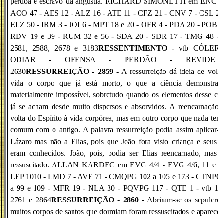
perdoa é escravo da angústia. RICHARD SIMONETTI em ENC 
ACO 47 - AES 12 - ALZ 16 - ATE 11 - CFZ 21 - CNV 7 - CSL 2
ELZ 50 - IRM 3 - JOI 6 - MPT 18 e 20 - OFR 4 - PDA 20 - POB 
RDV 19 e 39 - RUM 32 e 56 - SDA 20 - SDR 17 - TMG 48 -
2581, 2588, 2678 e 3183
RESSENTIMENTO
- vtb CÓLER
ODIAR - OFENSA - PERDÃO - REVID
2630
RESSURREIÇÃO
-
2859
- A ressurreição dá ideia de vol
vida o corpo que já está morto, o que a ciência demonstra
materialmente impossível, sobretudo quando os elementos desse 
já se acham desde muito dispersos e absorvidos. A reencarnaçã
volta do Espírito à vida corpórea, mas em outro corpo que nada t
comum com o antigo. A palavra ressurreição podia assim aplicar
Lázaro mas não a Elias, pois que João fora visto criança e seus
eram conhecidos. João, pois, podia ser Elias reencarnado, mas
ressuscitado. ALLAN KARDEC em EVG 4/4 - EVG 4/6, 11 e 
LEP 1010 - LMD 7 - AVE 71 - CMQPG 102 a 105 e 173 - CTNP
a 99 e 109 - MFR 19 - NLA 30 - PQVPG 117 - QTE 1 - vtb 1
2761 e 2864
RESSURREIÇÃO
-
2860
- Abriram-se os sepulcr
muitos corpos de santos que dormiam foram ressuscitados e apare