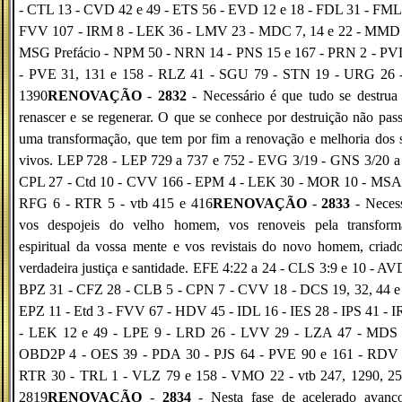
- CTL 13 - CVD 42 e 49 - ETS 56 - EVD 12 e 18 - FDL 31 - FML 
FVV 107 - IRM 8 - LEK 36 - LMV 23 - MDC 7, 14 e 22 - MMD 
MSG Prefácio - NPM 50 - NRN 14 - PNS 15 e 167 - PRN 2 - PV
- PVE 31, 131 e 158 - RLZ 41 - SGU 79 - STN 19 - URG 26 -
1390
RENOVAÇÃO
-
2832
- Necessário é que tudo se destrua
renascer e se regenerar. O que se conhece por destruição não pas
uma transformação, que tem por fim a renovação e melhoria dos 
vivos. LEP 728 - LEP 729 a 737 e 752 - EVG 3/19 - GNS 3/20 a 
CPL 27 - Ctd 10 - CVV 166 - EPM 4 - LEK 30 - MOR 10 - MSA 
RFG 6 - RTR 5 - vtb 415 e 416
RENOVAÇÃO
-
2833
- Necess
vos despojeis do velho homem, vos renoveis pela transform
espiritual da vossa mente e vos revistais do novo homem, cria
verdadeira justiça e santidade. EFE 4:22 a 24 - CLS 3:9 e 10 - AV
BPZ 31 - CFZ 28 - CLB 5 - CPN 7 - CVV 18 - DCS 19, 32, 44 e 
EPZ 11 - Etd 3 - FVV 67 - HDV 45 - IDL 16 - IES 28 - IPS 41 - 
- LEK 12 e 49 - LPE 9 - LRD 26 - LVV 29 - LZA 47 - MDS 
OBD2P 4 - OES 39 - PDA 30 - PJS 64 - PVE 90 e 161 - RDV 
RTR 30 - TRL 1 - VLZ 79 e 158 - VMO 22 - vtb 247, 1290, 25
2819
RENOVAÇÃO
-
2834
- Nesta fase de acelerado avanç