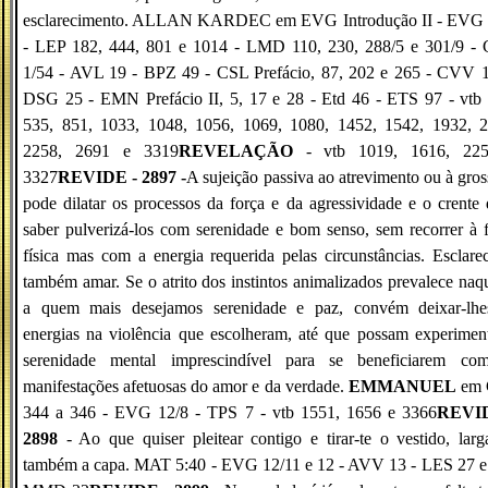
esclarecimento. ALLAN KARDEC em EVG Introdução II - EVG 
- LEP 182, 444, 801 e 1014 - LMD 110, 230, 288/5 e 301/9 -
1/54 - AVL 19 - BPZ 49 - CSL Prefácio, 87, 202 e 265 - CVV 1
DSG 25 - EMN Prefácio II, 5, 17 e 28 - Etd 46 - ETS 97 - vtb 
535, 851, 1033, 1048, 1056, 1069, 1080, 1452, 1542, 1932, 2
2258, 2691 e 3319
REVELAÇÃO
- vtb 1019, 1616, 22
3327
REVIDE - 2897 -
A sujeição passiva ao atrevimento ou à gros
pode dilatar os processos da força e da agressividade e o crente
saber pulverizá-los com serenidade e bom senso, sem recorrer à 
física mas com a energia requerida pelas circunstâncias. Esclare
também amar. Se o atrito dos instintos animalizados prevalece naq
a quem mais desejamos serenidade e paz, convém deixar-lhe
energias na violência que escolheram, até que possam experimen
serenidade mental imprescindível para se beneficiarem co
manifestações afetuosas do amor e da verdade.
EMMANUEL
em 
344 a 346 - EVG 12/8 - TPS 7 - vtb 1551, 1656 e 3366
REVI
2898
- Ao que quiser pleitear contigo e tirar-te o vestido, larg
também a capa. MAT 5:40 - EVG 12/11 e 12 - AVV 13 - LES 27 e 