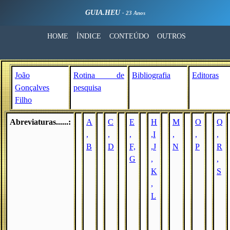
GUIA.HEU
- 23 Anos
HOME
ÍNDICE
CONTEÚDO
OUTROS
João
Rotina de
Bibliografia
Editoras
Gonçalves
pesquisa
Filho
Abreviaturas......:
A
C
E
H
M
O
Q
,
,
,
,I
,
,
,
B
D
F,
,J
N
P
R
G
,
,
K
S
,
L