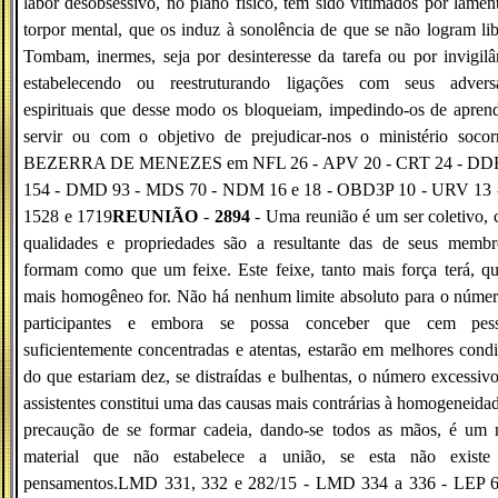
labor desobsessivo, no plano físico, têm sido vitimados por lamen
torpor mental, que os induz à sonolência de que se não logram lib
Tombam, inermes, seja por desinteresse da tarefa ou por invigilâ
estabelecendo ou reestruturando ligações com seus adversá
espirituais que desse modo os bloqueiam, impedindo-os de apren
servir ou com o objetivo de prejudicar-nos o ministério socorr
BEZERRA DE MENEZES em NFL 26 - APV 20 - CRT 24 - D
154 - DMD 93 - MDS 70 - NDM 16 e 18 - OBD3P 10 - URV 13 -
1528 e 1719
REUNIÃO
-
2894
- Uma reunião é um ser coletivo, 
qualidades e propriedades são a resultante das de seus membr
formam como que um feixe. Este feixe, tanto mais força terá, q
mais homogêneo for. Não há nenhum limite absoluto para o núme
participantes e embora se possa conceber que cem pess
suficientemente concentradas e atentas, estarão em melhores cond
do que estariam dez, se distraídas e bulhentas, o número excessiv
assistentes constitui uma das causas mais contrárias à homogeneida
precaução de se formar cadeia, dando-se todos as mãos, é um 
material que não estabelece a união, se esta não existe
pensamentos.LMD 331, 332 e 282/15 - LMD 334 a 336 - LEP 6