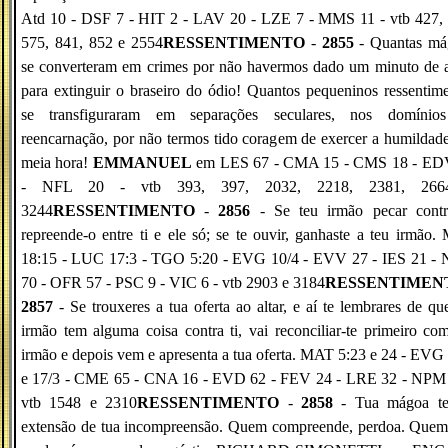
Atd 10 - DSF 7 - HIT 2 - LAV 20 - LZE 7 - MMS 11 - vtb 427, 
575, 841, 852 e 2554
RESSENTIMENTO
-
2855
- Quantas má
se converteram em crimes por não havermos dado um minuto de 
para extinguir o braseiro do ódio! Quantos pequeninos ressentim
se transfiguraram em separações seculares, nos domínio
reencarnação, por não termos tido coragem de exercer a humildad
meia hora!
EMMANUEL
em LES 67 - CMA 15 - CMS 18 - ED
- NFL 20 - vtb 393, 397, 2032, 2218, 2381, 26
3244
RESSENTIMENTO
-
2856
- Se teu irmão pecar contra
repreende-o entre ti e ele só; se te ouvir, ganhaste a teu irmão
18:15 - LUC 17:3 - TGO 5:20 - EVG 10/4 - EVV 27 - IES 21 -
70 - OFR 57 - PSC 9 - VIC 6 - vtb 2903 e 3184
RESSENTIMEN
2857
- Se trouxeres a tua oferta ao altar, e aí te lembrares de qu
irmão tem alguma coisa contra ti, vai reconciliar-te primeiro co
irmão e depois vem e apresenta a tua oferta. MAT 5:23 e 24 - EVG
e 17/3 - CME 65 - CNA 16 - EVD 62 - FEV 24 - LRE 32 - NPM 
vtb 1548 e 2310
RESSENTIMENTO
-
2858
- Tua mágoa t
extensão de tua incompreensão. Quem compreende, perdoa. Quem