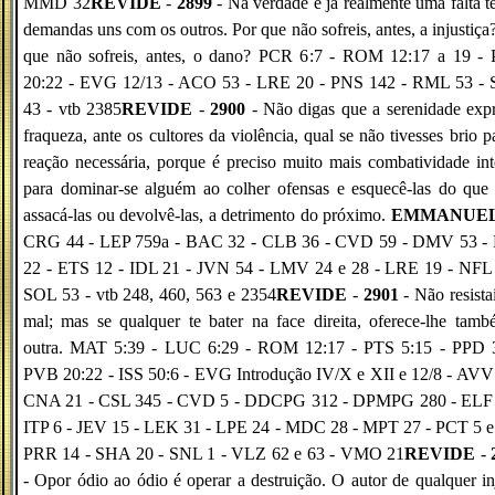
MMD 32
REVIDE
-
2899
- Na verdade é já realmente uma falta t
demandas uns com os outros. Por que não sofreis, antes, a injustiça
que não sofreis, antes, o dano? PCR 6:7 - ROM 12:17 a 19 -
20:22 - EVG 12/13 - ACO 53 - LRE 20 - PNS 142 - RML 53 -
43 - vtb 2385
REVIDE
-
2900
- Não digas que a serenidade exp
fraqueza, ante os cultores da violência, qual se não tivesses brio p
reação necessária, porque é preciso muito mais combatividade int
para dominar-se alguém ao colher ofensas e esquecê-las do que
assacá-las ou devolvê-las, a detrimento do próximo.
EMMANUE
CRG 44 - LEP 759a - BAC 32 - CLB 36 - CVD 59 - DMV 53 -
22 - ETS 12 - IDL 21 - JVN 54 - LMV 24 e 28 - LRE 19 - NFL 
SOL 53 - vtb 248, 460, 563 e 2354
REVIDE
-
2901
- Não resista
mal; mas se qualquer te bater na face direita, oferece-lhe tam
outra. MAT 5:39 - LUC 6:29 - ROM 12:17 - PTS 5:15 - PPD 3
PVB 20:22 - ISS 50:6 - EVG Introdução IV/X e XII e 12/8 - AVV
CNA 21 - CSL 345 - CVD 5 - DDCPG 312 - DPMPG 280 - ELF 
ITP 6 - JEV 15 - LEK 31 - LPE 24 - MDC 28 - MPT 27 - PCT 5 e 
PRR 14 - SHA 20 - SNL 1 - VLZ 62 e 63 - VMO 21
REVIDE
-
- Opor ódio ao ódio é operar a destruição. O autor de qualquer in