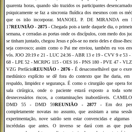
quarenta horas, quando são trazidos os participantes desencarnad
psiquicamente se faz a sincronia fluídica dos mesmos com os mé
que os irão incorporar. MANOEL P. DE MIRANDA em
17
REUNIÃO
-
2875
- Chegada pois a tarde daquele dia, o primei
semana, e cerradas as portas onde os discípulos, com medo dos ju
se tinham juntado, chegou Jesus e pôs-se no meio deles e disse-lhes
seja convosco; assim como o Pai me enviou, também eu vos env
vós. JOO 20:19 e 21 - LUC 24:36 - ABR 13 e 19 - CVV 9 e 53 -
68 - LPE 52 - MCRPG 115 - OES 16 - PNS 180 - PVE 47 - VLZ
VZG Prefácio
REUNIÃO - 2876 -
É desaconselhável que o exer
mediúnico explícito se dê fora do contexto que lhe daria, em 
respaldo, limpidez e segurança. É como o cirurgião que opera fo
sala cirúrgica, onde o paciente estará exposto a toda sort
desnecessários riscos, a contaminações inabordáveis. CAMIL
DMD 55 - DMD 59
REUNIÃO - 2877
- Em dez pes
completamente novatas no assunto, que assistam a uma sessã
experimentação, nove sairão sem estar convencidas e algumas 
incrédulas que antes. O inverso se dará com as que pud