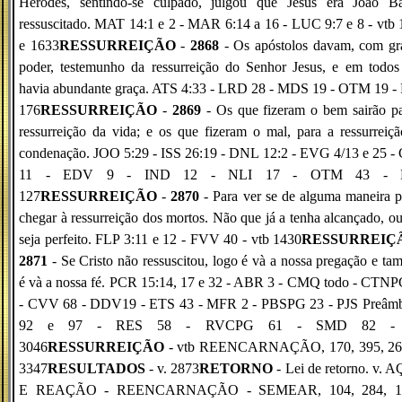
Herodes, sentindo-se culpado, julgou que Jesus era João Bat
ressuscitado. MAT 14:1 e 2 - MAR 6:14 a 16 - LUC 9:7 e 8 - vtb
e 1633
RESSURREIÇÃO
-
2868
- Os apóstolos davam, com gr
poder, testemunho da ressurreição do Senhor Jesus, e em todos
havia abundante graça. ATS 4:33 - LRD 28 - MDS 19 - OTM 19 -
176
RESSURREIÇÃO
-
2869
- Os que fizeram o bem sairão pa
ressurreição da vida; e os que fizeram o mal, para a ressurreiç
condenação. JOO 5:29 - ISS 26:19 - DNL 12:2 - EVG 4/13 e 25 -
11 - EDV 9 - IND 12 - NLI 17 - OTM 43 - 
127
RESSURREIÇÃO
-
2870
- Para ver se de alguma maneira 
chegar à ressurreição dos mortos. Não que já a tenha alcançado, o
seja perfeito. FLP 3:11 e 12 - FVV 40 - vtb 1430
RESSURREIÇ
2871
- Se Cristo não ressuscitou, logo é và a nossa pregação e t
é và a nossa fé. PCR 15:14, 17 e 32 - ABR 3 - CMQ todo - CTNP
- CVV 68 - DDV19 - ETS 43 - MFR 2 - PBSPG 23 - PJS Preâmb
92 e 97 - RES 58 - RVCPG 61 - SMD 82 - 
3046
RESSURREIÇÃO
- vtb REENCARNAÇÃO, 170, 395, 26
3347
RESULTADOS
- v. 2873
RETORNO
- Lei de retorno. v.
E REAÇÃO - REENCARNAÇÃO - SEMEAR, 104, 284, 1