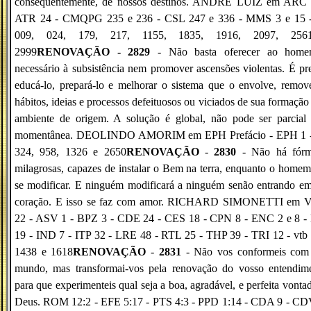
consequentemente, de nossos destinos. ANDRÉ LUIZ em ARC 
ATR 24 - CMQPG 235 e 236 - CSL 247 e 336 - MMS 3 e 15 -
009, 024, 179, 217, 1155, 1835, 1916, 2097, 25
2999
RENOVAÇÃO - 2829
- Não basta oferecer ao hom
necessário à subsistência nem promover ascensões violentas. É pr
educá-lo, prepará-lo e melhorar o sistema que o envolve, remo
hábitos, ideias e processos defeituosos ou viciados de sua formação
ambiente de origem. A solução é global, não pode ser parcial
momentânea. DEOLINDO AMORIM em EPH Prefácio - EPH 1 -
324, 958, 1326 e 2650
RENOVAÇÃO
-
2830
- Não há fórm
milagrosas, capazes de instalar o Bem na terra, enquanto o home
se modificar. E ninguém modificará a ninguém senão entrando e
coração. E isso se faz com amor. RICHARD SIMONETTI em
22 - ASV 1 - BPZ 3 - CDE 24 - CES 18 - CPN 8 - ENC 2 e 8 -
19 - IND 7 - ITP 32 - LRE 48 - RTL 25 - THP 39 - TRI 12 - vtb
1438 e 1618
RENOVAÇÃO
-
2831
- Não vos conformeis com 
mundo, mas transformai-vos pela renovação do vosso entendime
para que experimenteis qual seja a boa, agradável, e perfeita vonta
Deus. ROM 12:2 - EFE 5:17 - PTS 4:3 - PPD 1:14 - CDA 9 - CD