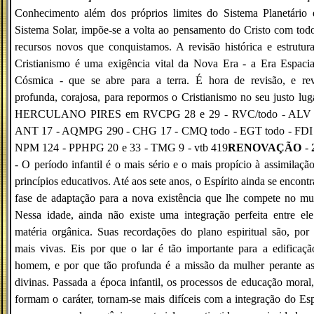
Conhecimento além dos próprios limites do Sistema Planetário 
Sistema Solar, impõe-se a volta ao pensamento do Cristo com tod
recursos novos que conquistamos. A revisão histórica e estrutur
Cristianismo é uma exigência vital da Nova Era - a Era Espaci
Cósmica - que se abre para a terra. É hora de revisão, e rev
profunda, corajosa, para repormos o Cristianismo no seu justo luga
HERCULANO PIRES em RVCPG 28 e 29 - RVC/todo - ALV 
ANT 17 - AQMPG 290 - CHG 17 - CMQ todo - EGT todo - FDI 
NPM 124 - PPHPG 20 e 33 - TMG 9 - vtb 419
RENOVAÇÃO
-
- O período infantil é o mais sério e o mais propício à assimilaçã
princípios educativos. Até aos sete anos, o Espírito ainda se encont
fase de adaptação para a nova existência que lhe compete no m
Nessa idade, ainda não existe uma integração perfeita entre el
matéria orgânica. Suas recordações do plano espiritual são, por 
mais vivas. Eis por que o lar é tão importante para a edificaç
homem, e por que tão profunda é a missão da mulher perante as
divinas. Passada a época infantil, os processos de educação moral
formam o caráter, tornam-se mais difíceis com a integração do Esp