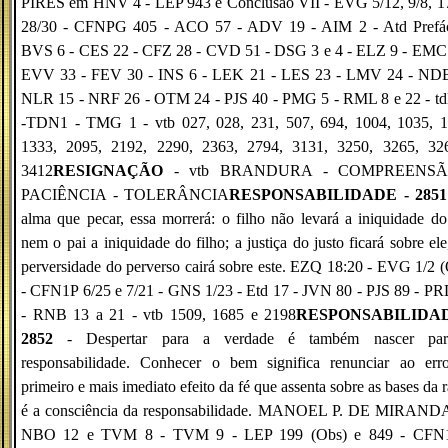
PIRES em HNV 4 - LEP 943 e Conclusão VII - EVG 5/12, 9/8, 17
28/30 - CFNPG 405 - ACO 57 - ADV 19 - AIM 2 - Atd Prefác
BVS 6 - CES 22 - CFZ 28 - CVD 51 - DSG 3 e 4 - ELZ 9 - EMC 
EVV 33 - FEV 30 - INS 6 - LEK 21 - LES 23 - LMV 24 - NDB
NLR 15 - NRF 26 - OTM 24 - PJS 40 - PMG 5 - RML 8 e 22 - td
-TDN1 - TMG 1 - vtb 027, 028, 231, 507, 694, 1004, 1035, 1
1333, 2095, 2192, 2290, 2363, 2794, 3131, 3250, 3265, 32
3412
RESIGNAÇÃO
- vtb BRANDURA - COMPREENSÃ
PACIÊNCIA - TOLERÂNCIA
RESPONSABILIDADE - 2851
alma que pecar, essa morrerá: o filho não levará a iniquidade do
nem o pai a iniquidade do filho; a justiça do justo ficará sobre ele
perversidade do perverso cairá sobre este. EZQ 18:20 - EVG 1/2 
- CFN1P 6/25 e 7/21 - GNS 1/23 - Etd 17 - JVN 80 - PJS 89 - P
- RNB 13 a 21 - vtb 1509, 1685 e 2198
RESPONSABILIDAD
2852
- Despertar para a verdade é também nascer pa
responsabilidade. Conhecer o bem significa renunciar ao err
primeiro e mais imediato efeito da fé que assenta sobre as bases da 
é a consciência da responsabilidade. MANOEL P. DE MIRAND
NBO 12 e TVM 8 - TVM 9 - LEP 199 (Obs) e 849 - CFN