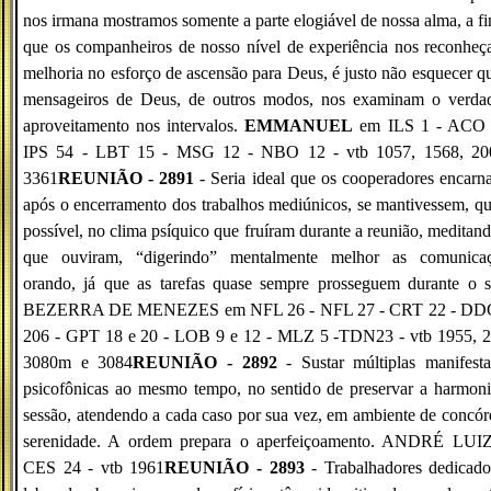
nos irmana mostramos somente a parte elogiável de nossa alma, a f
que os companheiros de nosso nível de experiência nos reconhe
melhoria no esforço de ascensão para Deus, é justo não esquecer q
mensageiros de Deus, de outros modos, nos examinam o verdad
aproveitamento nos intervalos.
EMMANUEL
em ILS 1 - ACO 
IPS 54 - LBT 15 - MSG 12 - NBO 12 - vtb 1057, 1568, 20
3361
REUNIÃO - 2891
- Seria ideal que os cooperadores encarn
após o encerramento dos trabalhos mediúnicos, se mantivessem, q
possível, no clima psíquico que fruíram durante a reunião, meditan
que ouviram, “digerindo” mentalmente melhor as comunicaç
orando, já que as tarefas quase sempre prosseguem durante o s
BEZERRA DE MENEZES em NFL 26 - NFL 27 - CRT 22 - D
206 - GPT 18 e 20 - LOB 9 e 12 - MLZ 5 -TDN23 - vtb 1955, 2
3080m e 3084
REUNIÃO - 2892
- Sustar múltiplas manifest
psicofônicas ao mesmo tempo, no sentido de preservar a harmon
sessão, atendendo a cada caso por sua vez, em ambiente de concór
serenidade. A ordem prepara o aperfeiçoamento. ANDRÉ LUI
CES 24 - vtb 1961
REUNIÃO - 2893
- Trabalhadores dedicado