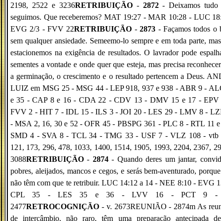
2198, 2522 e 3236
RETRIBUIÇÃO
-
2872
- Deixamos tudo 
seguimos. Que receberemos? MAT 19:27 - MAR 10:28 - LUC 18:
EVG 2/3 - FVV 22
RETRIBUIÇÃO
-
2873
- Façamos todos o 
sem qualquer ansiedade. Semeemo-lo sempre e em toda parte, ma
estacionemos na exigência de resultados. O lavrador pode espalh
sementes a vontade e onde quer que esteja, mas precisa reconhece
a germinação, o crescimento e o resultado pertencem a Deus. A
LUIZ em MSG 25 - MSG 44 - LEP 918, 937 e 938 - ABR 9 - AL
e 35 - CAP 8 e 16 - CDA 22 - CDV 13 - DMV 15 e 17 - EPV 
FVV 2 - HIT 7 - IDL 15 - ILS 3 - JOI 20 - LES 29 - LMV 8 - LZ
- MSA 2, 16, 30 e 52 - OFR 45 - PBSPG 361 - PLC 8 - RTL 11 e 
SMD 4 - SVA 8 - TCL 34 - TMG 33 - USF 7 - VLZ 108 - vtb 
121, 173, 296, 478, 1033, 1400, 1514, 1905, 1993, 2204, 2367, 2
3088
RETRIBUIÇÃO
-
2874
- Quando deres um jantar, convid
pobres, aleijados, mancos e cegos, e serás bem-aventurado, porque
não têm com que te retribuir. LUC 14:12 a 14 - NEE 8:10 - EVG 1
CPL 35 - LES 35 e 36 - LVV 16 - PCT 9 - 
2477
RETROCOGNIÇÃO
- v. 2673REUNIÃO - 2874m As reun
de intercâmbio, não raro, têm uma preparação antecipada de