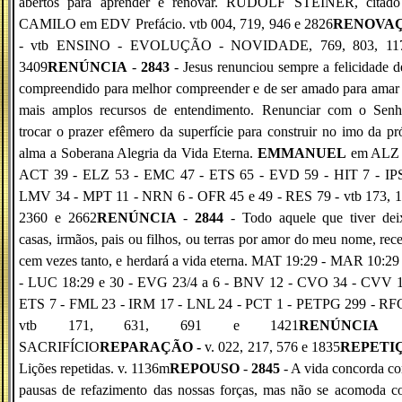
abertos para aprender e renovar. RUDOLF STEINER, citado
CAMILO em EDV Prefácio. vtb 004, 719, 946 e 2826
RENOVA
- vtb ENSINO - EVOLUÇÃO - NOVIDADE, 769, 803, 11
3409
RENÚNCIA
-
2843
- Jesus renunciou sempre a felicidade d
compreendido para melhor compreender e de ser amado para amar
mais amplos recursos de entendimento. Renunciar com o Senh
trocar o prazer efêmero da superfície para construir no imo da pr
alma a Soberana Alegria da Vida Eterna.
EMMANUEL
em ALZ 
ACT 39 - ELZ 53 - EMC 47 - ETS 65 - EVD 59 - HIT 7 - IPS
LMV 34 - MPT 11 - NRN 6 - OFR 45 e 49 - RES 79 - vtb 173, 1
2360 e 2662
RENÚNCIA
-
2844
- Todo aquele que tiver dei
casas, irmãos, pais ou filhos, ou terras por amor do meu nome, rec
cem vezes tanto, e herdará a vida eterna. MAT 19:29 - MAR 10:29
- LUC 18:29 e 30 - EVG 23/4 a 6 - BNV 12 - CVO 34 - CVV 1
ETS 7 - FML 23 - IRM 17 - LNL 24 - PCT 1 - PETPG 299 - RFG
vtb 171, 631, 691 e 1421
RENÚNCI
SACRIFÍCIO
REPARAÇÃO -
v. 022, 217, 576 e 1835
REPETI
Lições repetidas. v. 1136m
REPOUSO
-
2845
- A vida concorda c
pausas de refazimento das nossas forças, mas não se acomoda c