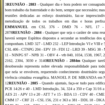
3
REUNIÃO - 2883
- Qualquer dia e hora podem ser consagrad
bom trabalho da fraternidade e do bem, sempre que necessário; mas
reuniões dedicadas ao esforço doutrinário, faz-se imprescindí
metodização de todos os trabalhos em dias e horas prefixa
EMMANUEL
em CSL 376 - DMD 76 - NFL 17 - 
2878
REUNIÃO
-
2884
- Qualquer que seja o caráter de uma reu
haverá sempre Espíritos dispostos a secundar as tendências dos 
componham. LMD 327 - LMD 232 - LEP Introdução VI e VIII e 5
CSL 406 - CTNPG 204 - EPV 19 - FDI 12 - LRD 39 - MSG 38 -
11 - NINPG 97 - NPB 31 - OBV 4 - vtb 040, 1034, 1538, 1967, 2
2162, 2304, 3030 e 3140
REUNIÃO - 2884m
Qualquer tare
desobsessão representa nobre elevada responsabilidade para tod
que nela se envolvem, requerendo conhecimento doutrinário seg
vivência cristalina evangélica. MANOEL P. DE MIRANDA em
12
REUNIÃO
-
2885
- Quando ajuntais, faça-se tudo para edific
PCR 14:26 e 40 - LMD Introdução, 34, 324 a 350 e Cap 31/16 a 
AES 21 - APV 13 e 20 - ATT 7 e 15 - BDA 13 - CDV 40 - CME 
CMM 17 - CRF 21 - CSL 156, 231 e 363 a 381 - DDL 18 - DKA 