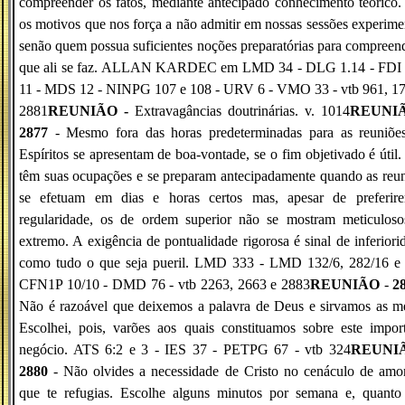
compreender os fatos, mediante antecipado conhecimento teórico.
os motivos que nos força a não admitir em nossas sessões experime
senão quem possua suficientes noções preparatórias para compreen
que ali se faz. ALLAN KARDEC em LMD 34 - DLG 1.14 - FDI 
11 - MDS 12 - NINPG 107 e 108 - URV 6 - VMO 33 - vtb 961, 17
2881
REUNIÃO -
Extravagâncias doutrinárias. v. 1014
REUNIÃ
2877
- Mesmo fora das horas predeterminadas para as reuniões
Espíritos se apresentam de boa-vontade, se o fim objetivado é útil.
têm suas ocupações e se preparam antecipadamente quando as reu
se efetuam em dias e horas certos mas, apesar de preferir
regularidade, os de ordem superior não se mostram meticuloso
extremo. A exigência de pontualidade rigorosa é sinal de inferiori
como tudo o que seja pueril. LMD 333 - LMD 132/6, 282/16 e 
CFN1P 10/10 - DMD 76 - vtb 2263, 2663 e 2883
REUNIÃO
-
2
Não é razoável que deixemos a palavra de Deus e sirvamos as m
Escolhei, pois, varões aos quais constituamos sobre este impor
negócio. ATS 6:2 e 3 - IES 37 - PETPG 67 - vtb 324
REUNI
2880
- Não olvides a necessidade de Cristo no cenáculo de amo
que te refugias. Escolhe alguns minutos por semana e, quanto 