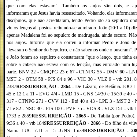
que com elas estavam". Também os anjos são dois, e ap
informaram que Jesus havia ressuscitado. Voltando, elas informara
discípulos, que não acreditaram, tendo Pedro ido ao sepulcro on
viu os lenços ali postos, retirando-se admirado. João (20:1 a 10) di
apenas Madalena foi ao sepulcro de madrugada, ainda escuro. Não
nos anjos. Informa que ela correu a informar Pedro e João de
"levaram o Senhor do Sepulcro, e não sabemos onde o puseram". 
e João foram ao sepulcro e constataram "que o lenço, que tinha e
sobre a cabeça não estava com os lençóis, mas enrolado num lu
parte. BNV 22 - CMQPG 23 e 67 - CTNPG 55 - DMV 60 - LNL
MST 2 - OTM 58 - PJS 84 e 96 - VIC 30 - VLZ 9 - vtb 201, 8
2387
RESSURREIÇÃO
-
2864
- De Lázaro, de Betânia. JOO 11
45 e 12:1 a 11 - EVG 4/4 - LMD 15 - GNS 14/30 e 15/39 e 40 -
317 - CTNPG 271 - CVV 112 - Etd 40 a 43 - LPE 3 - MST 2 -
71 e 82 - NSC 30 - PJS 100 - PVE 75 - VDS 8 - VLZ 151 - vtb 1
1733 e 2859
RESSURREIÇÃO
-
2865
- De Tabita (por Pedro)
9:36 a 40 - vtb 1849
RESSURREIÇÃO
-
2866
- Do filho da viú
Naim. LUC 7:11 a 15 -GNS 15/39
RESSURREIÇÃO
-
28