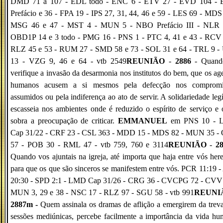
DMD 71 a 107 - EDL todo - ENC 6 - ETV 27 - EVD 104 -
Prefácio e 36 - FPA 19 - IPS 27, 31, 44, 46 e 59 - LES 69 - MDS
MSG 46 e 47 - MST 4 - MUN 5 - NBO Prefácio III - NLR 
OBD1P 14 e 3 todo - PMG 16 - PNS 1 - PTC 4, 41 e 43 - RCV 
RLZ 45 e 53 - RUM 27 - SMD 58 e 73 - SOL 31 e 64 - TRL 9 -
13 - VZG 9, 46 e 64 - vtb 2549
REUNIÃO
-
2886
- Quand
verifique a invasão da desarmonia nos institutos do bem, que os ag
humanos acusem a si mesmos pela defecção nos compromi
assumidos ou pela indiferença ao ato de servir. A solidariedade leg
escasseia nos ambientes onde é reduzido o espírito de serviço e
sobra a preocupação de criticar.
EMMANUEL
em PNS 10 - 
Cap 31/22 - CRF 23 - CSL 363 - MDD 15 - MDS 82 - MUN 35 -
57 - POB 30 - RML 47 - vtb 759, 760 e 3114
REUNIÃO
-
2
Quando vos ajuntais na igreja, até importa que haja entre vós here
para que os que são sinceros se manifestem entre vós. PCR 11:19 
20:30 - SPD 2:1 - LMD Cap 31/26 - CRG 36 - CVCPG 72 - CVV 
MUN 3, 29 e 38 - NSC 17 - RLZ 97 - SGU 58 - vtb 991
REUNIÃ
2887m -
Quem assinala os dramas de aflição a emergirem da trev
sessões mediúnicas, percebe facilmente a importância da vida h