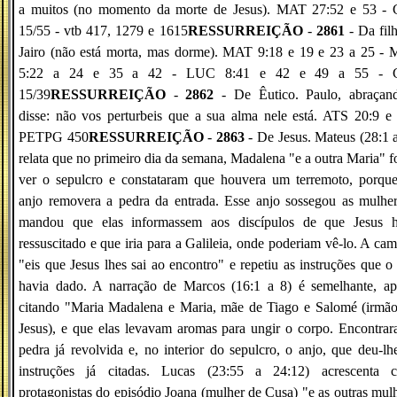
a muitos (no momento da morte de Jesus). MAT 27:52 e 53 -
15/55 - vtb 417, 1279 e 1615
RESSURREIÇÃO
-
2861
- Da fil
Jairo (não está morta, mas dorme). MAT 9:18 e 19 e 23 a 25 -
5:22 a 24 e 35 a 42 - LUC 8:41 e 42 e 49 a 55 -
15/39
RESSURREIÇÃO
-
2862
- De Êutico. Paulo, abraçand
disse: não vos perturbeis que a sua alma nele está. ATS 20:9 e
PETPG 450
RESSURREIÇÃO
-
2863
- De Jesus. Mateus (28:1 
relata que no primeiro dia da semana, Madalena "e a outra Maria" 
ver o sepulcro e constataram que houvera um terremoto, porqu
anjo removera a pedra da entrada. Esse anjo sossegou as mulhe
mandou que elas informassem aos discípulos de que Jesus h
ressuscitado e que iria para a Galileia, onde poderiam vê-lo. A ca
"eis que Jesus lhes sai ao encontro" e repetiu as instruções que o
havia dado. A narração de Marcos (16:1 a 8) é semelhante, ap
citando "Maria Madalena e Maria, mãe de Tiago e Salomé (irmão
Jesus), e que elas levavam aromas para ungir o corpo. Encontra
pedra já revolvida e, no interior do sepulcro, o anjo, que deu-lh
instruções já citadas. Lucas (23:55 a 24:12) acrescenta 
protagonistas do episódio Joana (mulher de Cusa) "e as outras mul