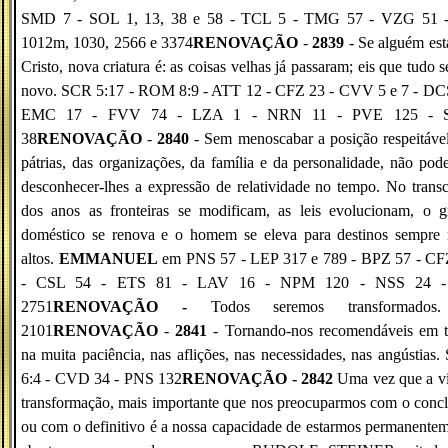
SMD 7 - SOL 1, 13, 38 e 58 - TCL 5 - TMG 57 - VZG 51 -
1012m, 1030, 2566 e 3374
RENOVAÇÃO
-
2839
- Se alguém es
Cristo, nova criatura é: as coisas velhas já passaram; eis que tudo s
novo. SCR 5:17 - ROM 8:9 - ATT 12 - CFZ 23 - CVV 5 e 7 - DCS
EMC 17 - FVV 74 - LZA 1 - NRN 11 - PVE 125 - 
38
RENOVAÇÃO
-
2840
- Sem menoscabar a posição respeitáve
pátrias, das organizações, da família e da personalidade, não po
desconhecer-lhes a expressão de relatividade no tempo. No trans
dos anos as fronteiras se modificam, as leis evolucionam, o g
doméstico se renova e o homem se eleva para destinos sempre 
altos.
EMMANUEL
em PNS 57 - LEP 317 e 789 - BPZ 57 - CF
- CSL 54 - ETS 81 - LAV 16 - NPM 120 - NSS 24 -
2751
RENOVAÇÃO -
Todos seremos transformados
2101
RENOVAÇÃO
-
2841
- Tornando-nos recomendáveis em t
na muita paciência, nas aflições, nas necessidades, nas angústias
6:4 - CVD 34 - PNS 132
RENOVAÇÃO - 2842
Uma vez que a v
transformação, mais importante que nos preocuparmos com o conc
ou com o definitivo é a nossa capacidade de estarmos permanente