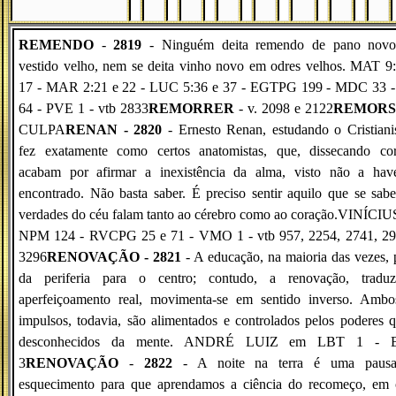
REMENDO
-
2819
- Ninguém deita remendo de pano nov
vestido velho, nem se deita vinho novo em odres velhos. MAT 9
17 - MAR 2:21 e 22 - LUC 5:36 e 37 - EGTPG 199 - MDC 33 -
64 - PVE 1 - vtb 2833
REMORRER
- v. 2098 e 2122
REMOR
CULPA
RENAN - 2820
- Ernesto Renan, estudando o Cristian
fez exatamente como certos anatomistas, que, dissecando cor
acabam por afirmar a inexistência da alma, visto não a hav
encontrado. Não basta saber. É preciso sentir aquilo que se sab
verdades do céu falam tanto ao cérebro como ao coração.VINÍCI
NPM 124 - RVCPG 25 e 71 - VMO 1 - vtb 957, 2254, 2741, 29
3296
RENOVAÇÃO - 2821
- A educação, na maioria das vezes, 
da periferia para o centro; contudo, a renovação, traduz
aperfeiçoamento real, movimenta-se em sentido inverso. Ambo
impulsos, todavia, são alimentados e controlados pelos poderes 
desconhecidos da mente. ANDRÉ LUIZ em LBT 1 -
3
RENOVAÇÃO
-
2822
- A noite na terra é uma paus
esquecimento para que aprendamos a ciência do recomeço, em 