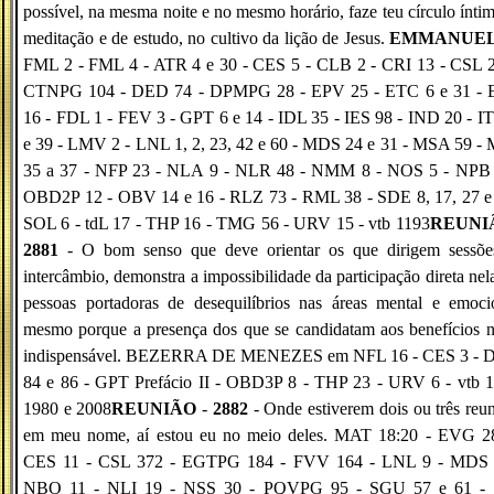
possível, na mesma noite e no mesmo horário, faze teu círculo ínti
meditação e de estudo, no cultivo da lição de Jesus.
EMMANUE
FML 2 - FML 4 - ATR 4 e 30 - CES 5 - CLB 2 - CRI 13 - CSL 2
CTNPG 104 - DED 74 - DPMPG 28 - EPV 25 - ETC 6 e 31 -
16 - FDL 1 - FEV 3 - GPT 6 e 14 - IDL 35 - IES 98 - IND 20 - I
e 39 - LMV 2 - LNL 1, 2, 23, 42 e 60 - MDS 24 e 31 - MSA 59 -
35 a 37 - NFP 23 - NLA 9 - NLR 48 - NMM 8 - NOS 5 - NPB 
OBD2P 12 - OBV 14 e 16 - RLZ 73 - RML 38 - SDE 8, 17, 27 e 
SOL 6 - tdL 17 - THP 16 - TMG 56 - URV 15 - vtb 1193
REUNIÃ
2881
- O bom senso que deve orientar os que dirigem sessõe
intercâmbio, demonstra a impossibilidade da participação direta nel
pessoas portadoras de desequilíbrios nas áreas mental e emoci
mesmo porque a presença dos que se candidatam aos benefícios 
indispensável. BEZERRA DE MENEZES em NFL 16 - CES 3 -
84 e 86 - GPT Prefácio II - OBD3P 8 - THP 23 - URV 6 - vtb 1
1980 e 2008
REUNIÃO
-
2882
- Onde estiverem dois ou três reu
em meu nome, aí estou eu no meio deles. MAT 18:20 - EVG 28
CES 11 - CSL 372 - EGTPG 184 - FVV 164 - LNL 9 - MDS 
NBO 11 - NLI 19 - NSS 30 - PQVPG 95 - SGU 57 e 61 -