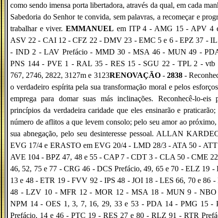
como sendo imensa porta libertadora, através da qual, em cada man
Sabedoria do Senhor te convida, sem palavras, a recomeçar e progr
trabalhar e viver.
EMMANUEL
em ITP 4 - AMG 15 - APV 4 e
ASV 22 - CAI 12 - CFZ 22 - DMV 23 - EMC 5 e 6 - EPZ 37 - IL
- IND 2 - LAV Prefácio - MMD 30 - MSA 46 - MUN 49 - PDA
PNS 144 - PVE 1 - RAL 35 - RES 15 - SGU 22 - TPL 2 - vtb 
767, 2746, 2822, 3127m e 3123
RENOVAÇÃO
-
2838
- Reconhec
o verdadeiro espírita pela sua transformação moral e pelos esforço
emprega para domar suas más inclinações. Reconhecê-lo-eis p
princípios da verdadeira caridade que eles ensinarão e praticarão;
número de aflitos a que levem consolo; pelo seu amor ao próximo,
sua abnegação, pelo seu desinteresse pessoal. ALLAN KARDE
EVG 17/4 e ERASTO em EVG 20/4 - LMD 28/3 - ATA 50 - ATT 
AVE 104 - BPZ 47, 48 e 55 - CAP 7 - CDT 3 - CLA 50 - CME 22,
46, 52, 75 e 77 - CRG 46 - DCS Prefácio, 49, 65 e 70 - ELZ 19 
13 e 48 - ETR 19 - FVV 92 - IPS 48 - JOI 18 - LES 66, 70 e 86 
48 - LZV 10 - MFR 12 - MOR 12 - MSA 18 - MUN 9 - NBO 
NPM 14 - OES 1, 3, 7, 16, 29, 33 e 53 - PDA 14 - PMG 15 -
Prefácio, 14 e 46 - PTC 19 - RES 27 e 80 - RLZ 91 - RTR Prefá