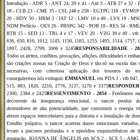
Introdução - ADR 5 - ANT 24, 29 e 41 - Atd 3 - ATR 27 e 32 -
18 - CLB 23 - CME 35 - CSL 248 e 258 - EGTPG 118 - EVM1P 
20 - HDV 50 - HRM 3 - JAT 12 - LMV 10 e 49 - LVS 19 - MSG
NDM Prefácio - OES 26 - PBSPG 342 - POB 18 - RES 34 - RML 
RTR 15 - SED 13 - TRL 4 e 17 - VEV 20 - VZG 39 e 49 - vtb 
636, 650, 810, 1012, 1145, 1150, 1183, 1255, 1495, 1514, 1757, 
1897, 2428, 2799, 3006 e 3245
RESPONSABILIDADE - 28
Todos os atritos, conflitos, provações, aflições, dificuldades e emba
são criações nossas na Criação de Deus e tão-só na escola das 
sucessivas, com criteriosa aplicação dos tesouros do te
conseguiremos nós extinguir.
EMMANUEL
em PDA 1 - vtb 047, 
515, 883, 1820, 2210, 2776, 3137, 3270 e 3375
RESPONDER
2300, 2384 e 2425
RESSENTIMENTO - 2854 -
Fenômeno nat
decorrente da insegurança emocional, o rancor produz ác
destruidores de alta potencialidade, que consomem a energia vi
abrem espaços intercelulares para a distonia e a instalação de doe
Entulho psíquico, o rancor acarreta danos emocionais variados
levam a psicoses profundas e a episódios esquizofrênicos de di
reparação. JOANNA DE ÂNGELIS em SCS 2 - SCS 5 - AMG 