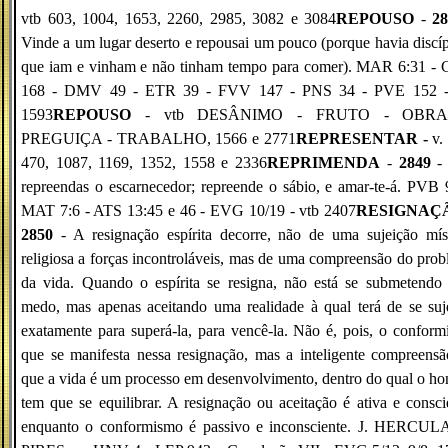
vtb 603, 1004, 1653, 2260, 2985, 3082 e 3084
REPOUSO
-
2
Vinde a um lugar deserto e repousai um pouco (porque havia discí
que iam e vinham e não tinham tempo para comer). MAR 6:31 -
168 - DMV 49 - ETR 39 - FVV 147 - PNS 34 - PVE 152 -
1593
REPOUSO
- vtb DESÂNIMO - FRUTO - OBRA
PREGUIÇA - TRABALHO, 1566 e 2771
REPRESENTAR -
v.
470, 1087, 1169, 1352, 1558 e 2336
REPRIMENDA
-
2849
-
repreendas o escarnecedor; repreende o sábio, e amar-te-á. PVB 
MAT 7:6 - ATS 13:45 e 46 - EVG 10/19 - vtb 2407
RESIGNAÇ
2850
- A resignação espírita decorre, não de uma sujeição mís
religiosa a forças incontroláveis, mas de uma compreensão do pro
da vida. Quando o espírita se resigna, não está se submetendo
medo, mas apenas aceitando uma realidade à qual terá de se suje
exatamente para superá-la, para vencê-la. Não é, pois, o confor
que se manifesta nessa resignação, mas a inteligente compreens
que a vida é um processo em desenvolvimento, dentro do qual o 
tem que se equilibrar. A resignação ou aceitação é ativa e consci
enquanto o conformismo é passivo e inconsciente. J. HERCU