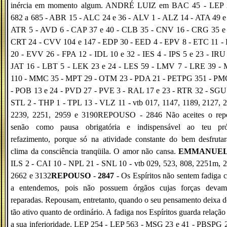
inércia em momento algum. ANDRÉ LUIZ em BAC 45 - LEP 
682 a 685 - ABR 15 - ALC 24 e 36 - ALV 1 - ALZ 14 - ATA 49 e 
ATR 5 - AVD 6 - CAP 37 e 40 - CLB 35 - CNV 16 - CRG 35 e 
CRT 24 - CVV 104 e 147 - EDP 30 - EED 4 - EPV 8 - ETC 11 -
20 - EVV 26 - FPA 12 - IDL 10 e 32 - IES 4 - IPS 5 e 23 - IRU
JAT 16 - LBT 5 - LEK 23 e 24 - LES 59 - LMV 7 - LRE 39 -
110 - MMC 35 - MPT 29 - OTM 23 - PDA 21 - PETPG 351 - PM
- POB 13 e 24 - PVD 27 - PVE 3 - RAL 17 e 23 - RTR 32 - SGU 
STL 2 - THP 1 - TPL 13 - VLZ 11 - vtb 017, 1147, 1189, 2127, 
2239, 2251, 2959 e 3190REPOUSO - 2846 Não aceites o rep
senão como pausa obrigatória e indispensável ao teu pró
refazimento, porque só na atividade constante do bem desfruta
clima da consciência tranqüila. O amor não cansa.
EMMANUE
ILS 2 - CAI 10 - NPL 21 - SNL 10 - vtb 029, 523, 808, 2251m, 
2662 e 3132
REPOUSO
-
2847
- Os Espíritos não sentem fadiga
a entendemos, pois não possuem órgãos cujas forças devam
reparadas. Repousam, entretanto, quando o seu pensamento deixa d
tão ativo quanto de ordinário. A fadiga nos Espíritos guarda relaçã
a sua inferioridade. LEP 254 - LEP 563 - MSG 23 e 41 - PBSPG 