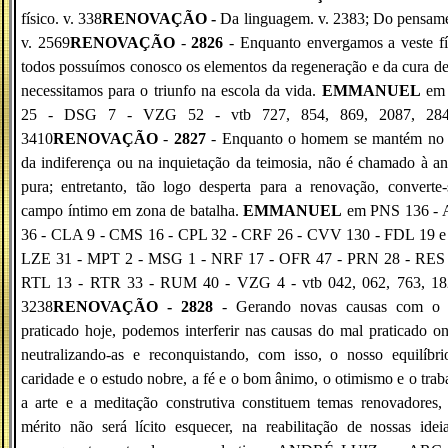
físico. v. 338
RENOVAÇÃO -
Da linguagem. v. 2383; Do pensame
v. 2569
RENOVAÇÃO
-
2826
- Enquanto envergamos a veste fí
todos possuímos conosco os elementos da regeneração e da cura d
necessitamos para o triunfo na escola da vida.
EMMANUEL
em
25 - DSG 7 - VZG 52 - vtb 727, 854, 869, 2087, 28
3410
RENOVAÇÃO
-
2827
- Enquanto o homem se mantém no 
da indiferença ou na inquietação da teimosia, não é chamado à an
pura; entretanto, tão logo desperta para a renovação, converte
campo íntimo em zona de batalha.
EMMANUEL
em PNS 136 -
36 - CLA 9 - CMS 16 - CPL 32 - CRF 26 - CVV 130 - FDL 19 e 
LZE 31 - MPT 2 - MSG 1 - NRF 17 - OFR 47 - PRN 28 - RES 
RTL 13 - RTR 33 - RUM 40 - VZG 4 - vtb 042, 062, 763, 18
3238
RENOVAÇÃO - 2828
- Gerando novas causas com o
praticado hoje, podemos interferir nas causas do mal praticado o
neutralizando-as e reconquistando, com isso, o nosso equilíbr
caridade e o estudo nobre, a fé e o bom ânimo, o otimismo e o trab
a arte e a meditação construtiva constituem temas renovadores,
mérito não será lícito esquecer, na reabilitação de nossas idei