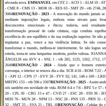
alvorada nova.
EMMANUEL
em CFZ 2 - ACO 1 - ALM 10 - AT
- CME 8 - CMS 13 - MOR 16 - RES 63 - SMT 29 - vtb 2746, 28
3084
RENOVAÇÃO - 2823 -
A renovação do mundo jamais se 
mediante imposições legais, embora estas sirvam para frea
desconcertos emocionais e éticos; todavia, será resultant
transformação pessoal de cada criatura, cuja conduta espelha
excelência do seu equilíbrio e da sua realização superior. Se não 
implantar a paz, vence a tua violência íntima. Se não conse
transformar o mundo, melhora-te interiormente. Se não logras s
estrela, torna-te uma lamparina modesta, porém valiosa. JOANN
ÂNGELIS em AVV 4 - SNL 1 - vtb 265, 1125, 1262, 1712, 17
2649
RENOVAÇÃO
-
2824
- Ainda que o homem exterio
corrompa, o interior se renova dia a dia. SCR 4:16 - ROM 7:22 
1 - API 12 - CPN 17 - EVV 26 - FVV 62, 141, 148 e 169 - LRD 
MRTPG 153 - vtb 596 e 3307
RENOVAÇÃO
-
2825
- Assim and
nós também em novidade de vida. ROM 6:4 e 7:6 - BPZ 5 e 57 -
20 - CPL 30 - CRG 15 e 47 - CVD 27 - ESC 28 - FDI 39 - IES
MDS 76 - MUN 28 - NPM 13 - NSC 26 - PNS 135 - PRN 31 -
32 - SMT 25 - SVA 21 - TRL 10
RENOVAÇÃO
- Celular do c