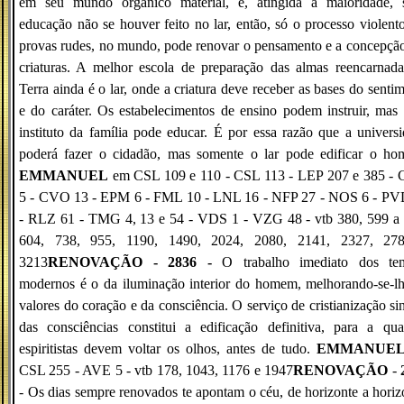
em seu mundo orgânico material, e, atingida a maioridade, 
educação não se houver feito no lar, então, só o processo violent
provas rudes, no mundo, pode renovar o pensamento e a concepçã
criaturas. A melhor escola de preparação das almas reencarnad
Terra ainda é o lar, onde a criatura deve receber as bases do senti
e do caráter. Os estabelecimentos de ensino podem instruir, mas
instituto da família pode educar. É por essa razão que a univers
poderá fazer o cidadão, mas somente o lar pode edificar o ho
EMMANUEL
em CSL 109 e 110 - CSL 113 - LEP 207 e 385 -
5 - CVO 13 - EPM 6 - FML 10 - LNL 16 - NFP 27 - NOS 6 - PV
- RLZ 61 - TMG 4, 13 e 54 - VDS 1 - VZG 48 - vtb 380, 599 a 
604, 738, 955, 1190, 1490, 2024, 2080, 2141, 2327, 27
3213
RENOVAÇÃO - 2836 -
O trabalho imediato dos te
modernos é o da iluminação interior do homem, melhorando-se-l
valores do coração e da consciência. O serviço de cristianização si
das consciências constitui a edificação definitiva, para a qu
espiritistas devem voltar os olhos, antes de tudo.
EMMANUE
CSL 255 - AVE 5 - vtb 178, 1043, 1176 e 1947
RENOVAÇÃO
-
- Os dias sempre renovados te apontam o céu, de horizonte a horiz