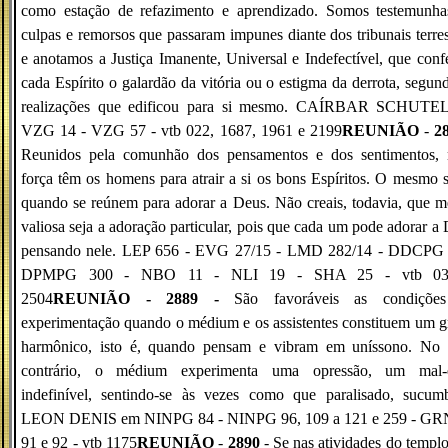
como estação de refazimento e aprendizado. Somos testemunha
culpas e remorsos que passaram impunes diante dos tribunais terres
e anotamos a Justiça Imanente, Universal e Indefectível, que conf
cada Espírito o galardão da vitória ou o estigma da derrota, segun
realizações que edificou para si mesmo. CAÍRBAR SCHUTE
VZG 14 - VZG 57 - vtb 022, 1687, 1961 e 2199
REUNIÃO
-
2
Reunidos pela comunhão dos pensamentos e dos sentimentos, 
força têm os homens para atrair a si os bons Espíritos. O mesmo 
quando se reúnem para adorar a Deus. Não creais, todavia, que 
valiosa seja a adoração particular, pois que cada um pode adorar a
pensando nele. LEP 656 - EVG 27/15 - LMD 282/14 - DDCPG 
DPMPG 300 - NBO 11 - NLI 19 - SHA 25 - vtb 03
2504
REUNIÃO - 2889 -
São favoráveis as condiçõe
experimentação quando o médium e os assistentes constituem um 
harmônico, isto é, quando pensam e vibram em uníssono. No 
contrário, o médium experimenta uma opressão, um mal-e
indefinível, sentindo-se às vezes como que paralisado, sucumb
LEON DENIS em NINPG 84 - NINPG 96, 109 a 121 e 259 - G
91 e 92 - vtb 1175
REUNIÃO
-
2890
- Se nas atividades do templ