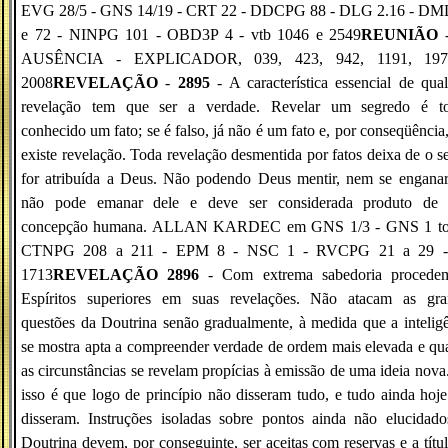
EVG 28/5 - GNS 14/19 - CRT 22 - DDCPG 88 - DLG 2.16 - DM
e 72 - NINPG 101 - OBD3P 4 - vtb 1046 e 2549
REUNIÃO
-
AUSÊNCIA - EXPLICADOR, 039, 423, 942, 1191, 19
2008
REVELAÇÃO
-
2895
- A característica essencial de qua
revelação tem que ser a verdade. Revelar um segredo é to
conhecido um fato; se é falso, já não é um fato e, por conseqüência
existe revelação. Toda revelação desmentida por fatos deixa de o se
for atribuída a Deus. Não podendo Deus mentir, nem se enganar
não pode emanar dele e deve ser considerada produto de
concepção humana. ALLAN KARDEC em GNS 1/3 - GNS 1 to
CTNPG 208 a 211 - EPM 8 - NSC 1 - RVCPG 21 a 29 -
1713
REVELAÇÃO 2896
- Com extrema sabedoria procede
Espíritos superiores em suas revelações. Não atacam as gra
questões da Doutrina senão gradualmente, à medida que a intelig
se mostra apta a compreender verdade de ordem mais elevada e q
as circunstâncias se revelam propícias à emissão de uma ideia nova
isso é que logo de princípio não disseram tudo, e tudo ainda hoj
disseram. Instruções isoladas sobre pontos ainda não elucidad
Doutrina devem, por conseguinte, ser aceitas com reservas e a títu