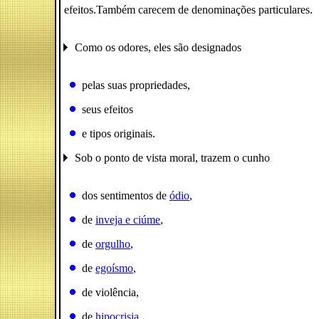
efeitos.Também carecem de denominações particulares.
Como os odores, eles são designados
pelas suas propriedades,
seus efeitos
e tipos originais.
Sob o ponto de vista moral, trazem o cunho
dos sentimentos de
ódio
,
de
inveja e ciúme
,
de
orgulho
,
de
egoísmo
,
de violência,
de
hipocrisia
,