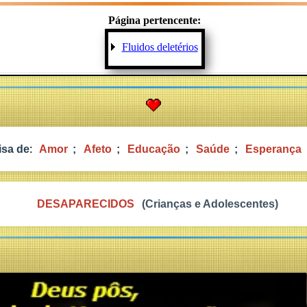
Página pertencente:
Fluidos deletérios
isa de
:
Amor
;
Afeto
;
Educação
;
Saúde
;
Esperança
DESAPARECIDOS
(Crianças e Adolescentes)