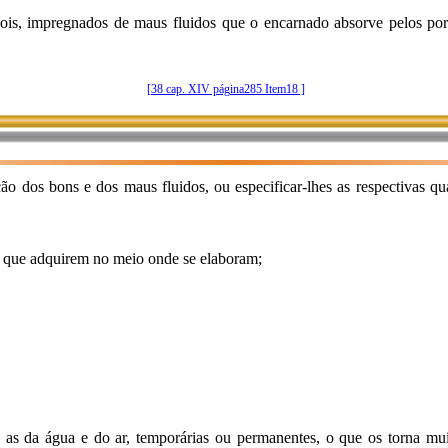
is, impregnados de maus fluidos que o encarnado absorve pelos poro
[38 cap. XIV página285 Item18 ]
ão dos bons e dos maus fluidos, ou especificar-lhes as respectivas q
s que adquirem no meio onde se elaboram;
 as da água e do ar, temporárias ou permanentes, o que os torna mui