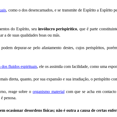
tuais
, como o dos desencarnados, e se transmite de Espírito a Espírito
entos do Espírito, seu
invólucro perispirítico
, que é parte constitui
ar a de suas qualidades boas ou más.
podem depurar-se pelo afastamento destes, cujos perispíritos, poré
 dos fluidos espirituais
, ele os assimila com facilidade, como uma espo
mais direta, quanto, por sua expansão e sua irradiação, o perispírito co
turno, reage sobre o
organismo material
com que se acha em contacto
 é penosa.
em ocasionar desordens físicas; não é outra a causa de certas enf