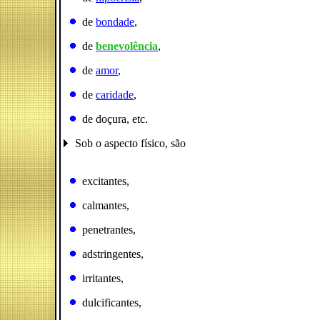
de
bondade
,
de
benevolência
,
de
amor
,
de
caridade
,
de doçura, etc.
Sob o aspecto físico, são
excitantes,
calmantes,
penetrantes,
adstringentes,
irritantes,
dulcificantes,