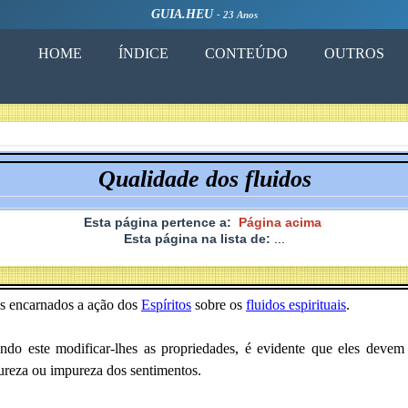
GUIA.HEU
- 23 Anos
HOME
ÍNDICE
CONTEÚDO
OUTROS
Qualidade dos fluidos
Esta página pertence a:
Página acima
Esta página na lista de:
...
os encarnados a ação dos
Espíritos
sobre os
fluidos espirituais
.
do este modificar-lhes as propriedades, é evidente que eles deve
ureza ou impureza dos sentimentos.