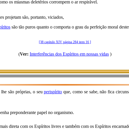
como os miasmas deletérios corrompem o ar respirável.
tes projetam são, portanto, viciados,
íritos
são tão puros quanto o comporta o grau da perfeição moral deste
[38 capítulo XIV página 284 item 16 ]
(
Ver:
Interferências dos Espíritos em nossas vidas
)
 lhe são próprias, o seu
perispírito
que, como se sabe, não fica circunsc
nha preponderante papel no organismo.
mais direta com os Espíritos livres e também com os Espíritos encarnad