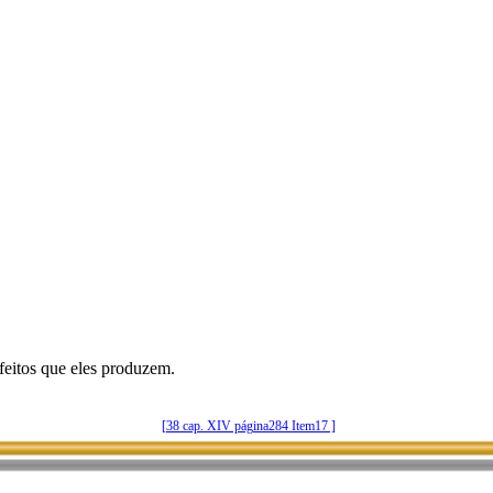
feitos que eles produzem.
[38 cap. XIV página284 Item17 ]