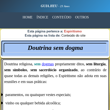
GUIA.HEU
- 23 Anos
HOME
ÍNDICE
CONTEÚDO
OUTROS
Esta página pertence a:
Espiritismo
Esta página na lista de:
Conteúdo do site
Doutrina sem dogma
Doutrina religiosa,
sem
dogmas
propriamente ditos,
sem liturgia
,
sem símbolos
,
sem sacerdócio organizado
, ao contrário de
quase todas as demais religiões, o Espiritismo não adota em suas
reuniões e em suas práticas:
paramentos, ou quaisquer vestes especiais;
vinho ou qualquer bebida alcoólica;